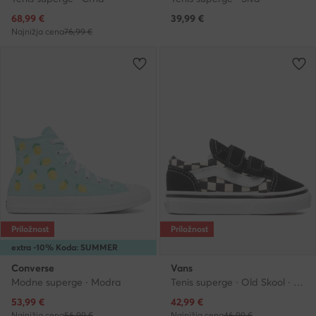
Trenutna cena
68,99
€
39,99
€
Najnižja cena
76,99 €
Priložnost
Priložnost
extra -10% Koda: SUMMER
Converse
Vans
Modne superge · Modra
Tenis superge · Old Skool · Črna
Trenutna cena
Trenutna cena
53,99
€
42,99
€
Najnižja cena
56,99 €
Najnižja cena
46,99 €