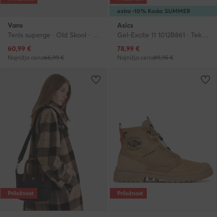
extra -10% Koda: SUMMER
Vans
Asics
Tenis superge · Old Skool · Bež
Gel-Excite 11 1012B861 · Tekaški čevlji
Trenutna cena
Trenutna cena
60,99
€
78,99
€
Najnižja cena
66,99 €
Najnižja cena
89,95 €
Priložnost
Priložnost