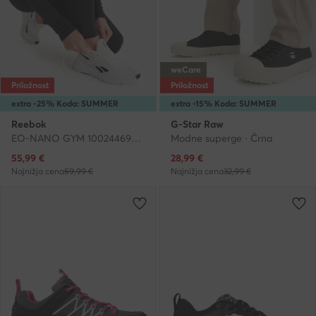
weCare
Priložnost
Priložnost
extra -25% Koda: SUMMER
extra -15% Koda: SUMMER
Reebok
G-Star Raw
EO-NANO GYM 100244690 · Čevlji za telovadbo
Modne superge · Črna
Trenutna cena
Trenutna cena
55,99
€
28,99
€
Najnižja cena
59,99 €
Najnižja cena
32,99 €