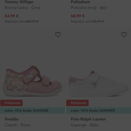
Tommy Hilfiger
Palladium
Ročna torba · Črna
Pohodni čevlji · Bež
Trenutna cena
Trenutna cena
64,99
€
68,99
€
Najnižja cena
68,99 €
Najnižja cena
74,99 €
Priložnost
Priložnost
extra -15% Koda: SUMMER
extra -10% Koda: SUMMER
Froddo
Polo Ralph Lauren
Copati · Roza
Superge · Bela