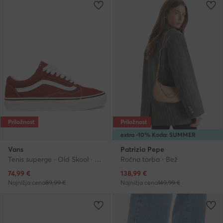
Priložnost
Priložnost
extra -10% Koda: SUMMER
Vans
Patrizia Pepe
Tenis superge · Old Skool · Rdeča
Ročna torba · Bež
Trenutna cena
Trenutna cena
74,99
€
138,99
€
Najnižja cena
89,99 €
Najnižja cena
149,99 €