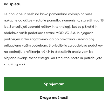
Priložnost
Priložnost
na spletu.
extra -15% Koda: SUMMER
extra -10% Koda: SUMMER
Te ponudbe in vsebina lahko pomembno vplivajo na vaše
Froddo
Skechers
nakupne odločitve - zato je ponudba namenjena, starejšim od 18
Nizki čevlji · Roza
Superge · Siva
let. Zahvaljujoč uporabi rešitev in tehnologij, kot so piškotki in
Trenutna cena
Trenutna cena
64,99
€
54,99
€
obdelava vaših podatkov s strani MODIVO S.A. in njegovih
Najnižja cena
69,99 €
Najnižja cena
63,99 €
partnerjev lahko zagotovimo, da bo prikazana vsebina bolj
prilagojena vašim potrebam. S privolitvijo za obdelavo podatkov
na področju profiliranja, tržnih in statističnih analiz vam bo
olajšano iskanje točno tistega, kar trenutno iščete in potrebujete
v naši trgovini.
Sprejemam
Druge možnosti
Razvrsti po
Filtriraj
Priložnost
Priložnost
extra -15% Koda: SUMMER