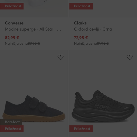
Priložnost
Priložnost
Converse
Clarks
Modne superge · All Star · Črna
Oxford čevlji · Črna
Trenutna cena
Trenutna cena
82,99
€
72,95
€
Najnižja cena
87,99 €
Najnižja cena
81,95 €
Barefoot
Priložnost
Priložnost