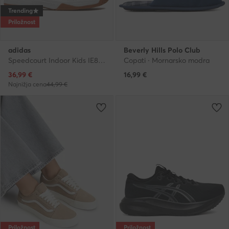
Trending
Priložnost
adidas
Beverly Hills Polo Club
Speedcourt Indoor Kids IE8034 · Čevlji za športe v zaprtih prostorih
Copati · Mornarsko modra
Trenutna cena
36,99
€
16,99
€
Najnižja cena
44,99 €
Priložnost
Priložnost