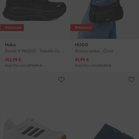
Priložnost
Priložnost
Hoka
HUGO
Bondi 9 1162012 · Tekaški čevlji
Ročna torba · Črna
Trenutna cena
Trenutna cena
152,99
€
61,99
€
Najnižja cena
179,95 €
Najnižja cena
65,95 €