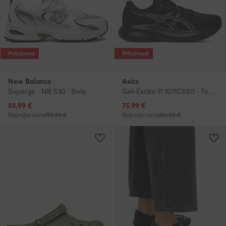
Priložnost
Priložnost
New Balance
Asics
Superge · NB 530 · Bela
Gel-Excite 11 1011C080 · Tekaški čevlji
Trenutna cena
Trenutna cena
88,99
€
75,99
€
Najnižja cena
99,99 €
Najnižja cena
89,99 €