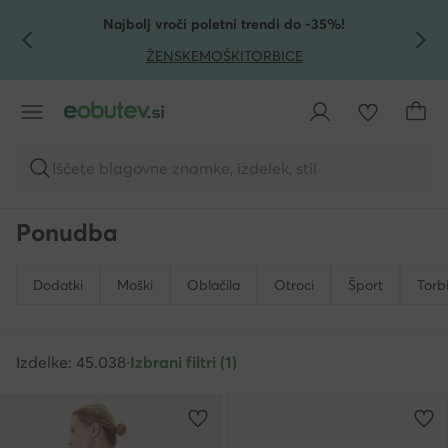
POJDI NA GLAVNO VSEBINO
POJDI NA ISKANJE
Najbolj vroči poletni trendi do -35%!
ŽENSKE
MOŠKI
TORBICE
Iščete blagovne znamke, izdelek, stil
Ponudba
Dodatki
Moški
Oblačila
Otroci
Šport
Torb
Izdelke: 45.038
·
Izbrani filtri (1)