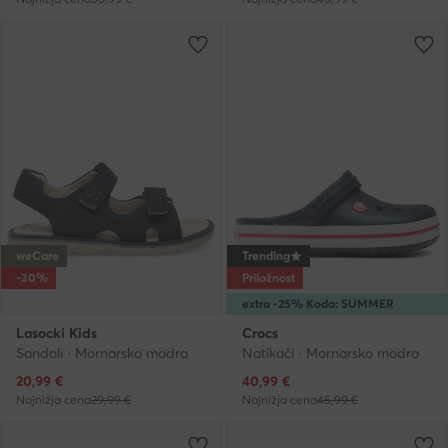
weCare
Trending
-30%
Priložnost
extra -25% Koda: SUMMER
Lasocki Kids
Crocs
Sandali · Mornarsko modra
Natikači · Mornarsko modra
Trenutna cena
Trenutna cena
20,99
€
40,99
€
Najnižja cena
29,99 €
Najnižja cena
45,99 €