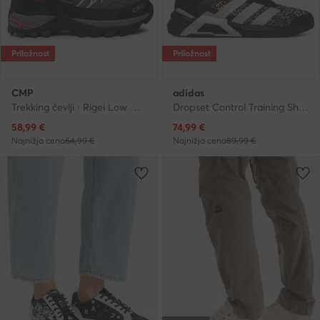
Priložnost
Priložnost
CMP
adidas
Trekking čevlji · Rigel Low Wmn Treking Shoe Wp 3Q13246 · Siva
Dropset Control Training Shoes KJ9165 · Čevlji za telovadbo
Trenutna cena
Trenutna cena
58,99
€
74,99
€
Najnižja cena
64,99 €
Najnižja cena
89,99 €