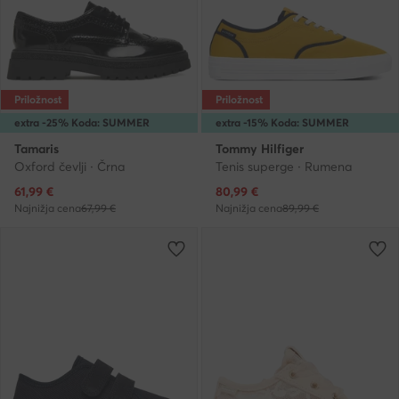
Priložnost
Priložnost
extra -25% Koda: SUMMER
extra -15% Koda: SUMMER
Tamaris
Tommy Hilfiger
Oxford čevlji · Črna
Tenis superge · Rumena
Trenutna cena
Trenutna cena
61,99
€
80,99
€
Najnižja cena
67,99 €
Najnižja cena
89,99 €