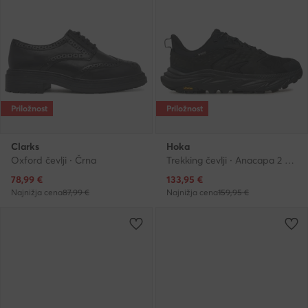
Priložnost
Priložnost
Clarks
Hoka
Oxford čevlji · Črna
Trekking čevlji · Anacapa 2 Low GTX GORE-TEX 1141632 · Črna
Trenutna cena
Trenutna cena
78,99
€
133,95
€
Najnižja cena
87,99 €
Najnižja cena
159,95 €