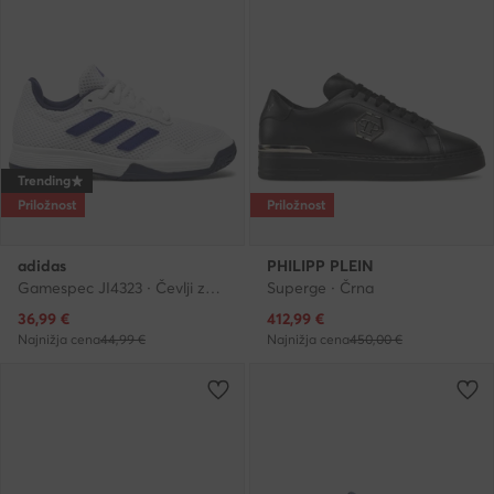
Trending
Priložnost
Priložnost
adidas
PHILIPP PLEIN
Gamespec JI4323 · Čevlji za tenis
Superge · Črna
Trenutna cena
Trenutna cena
36,99
€
412,99
€
Najnižja cena
44,99 €
Najnižja cena
450,00 €