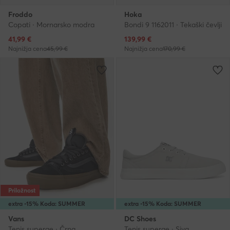
Froddo
Hoka
Copati · Mornarsko modra
Bondi 9 1162011 · Tekaški čevlji
Trenutna cena
Trenutna cena
41,99
€
139,99
€
Najnižja cena
45,99 €
Najnižja cena
170,99 €
Priložnost
extra -15% Koda: SUMMER
extra -15% Koda: SUMMER
Vans
DC Shoes
Tenis superge · Črna
Tenis superge · Siva