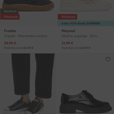
Barefoot
Priložnost
Priložnost
extra -10% Koda: SUMMER
Froddo
Mayoral
Copati · Mornarsko modra
Modne superge · Écru
Trenutna cena
Trenutna cena
39,99
€
31,99
€
Najnižja cena
44,99 €
Najnižja cena
33,99 €