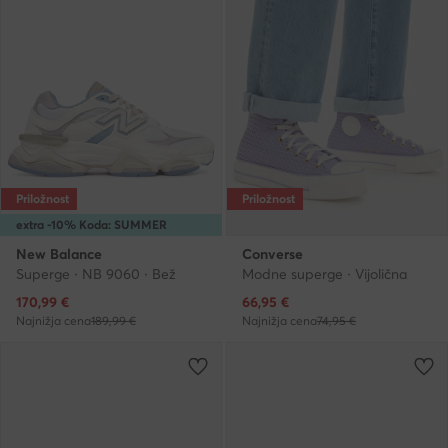
Priložnost
Priložnost
extra -10% Koda: SUMMER
New Balance
Converse
Superge · NB 9060 · Bež
Modne superge · Vijolična
Trenutna cena
Trenutna cena
170,99
€
66,95
€
Najnižja cena
189,99 €
Najnižja cena
74,95 €