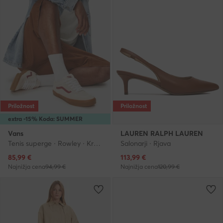
Priložnost
Priložnost
extra -15% Koda: SUMMER
Vans
LAUREN RALPH LAUREN
Tenis superge · Rowley · Kremna
Salonarji · Rjava
Trenutna cena
Trenutna cena
85,99
€
113,99
€
Najnižja cena
94,99 €
Najnižja cena
120,99 €