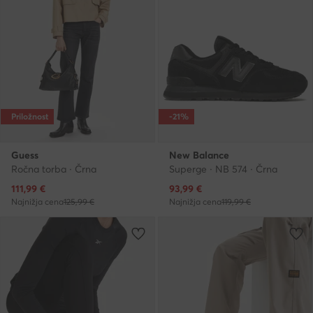
Priložnost
-21%
Guess
New Balance
Ročna torba · Črna
Superge · NB 574 · Črna
Trenutna cena
Trenutna cena
111,99
€
93,99
€
Najnižja cena
125,99 €
Najnižja cena
119,99 €