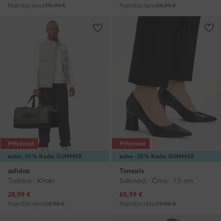
Najnižja cena
115,99 €
Najnižja cena
34,99 €
Priložnost
Priložnost
extra -10% Koda: SUMMER
extra -25% Koda: SUMMER
adidas
Tamaris
Torbica · Khaki
Salonarji · Črna · 7.5 cm
Trenutna cena
Trenutna cena
28,99
€
65,99
€
Najnižja cena
30,95 €
Najnižja cena
79,95 €