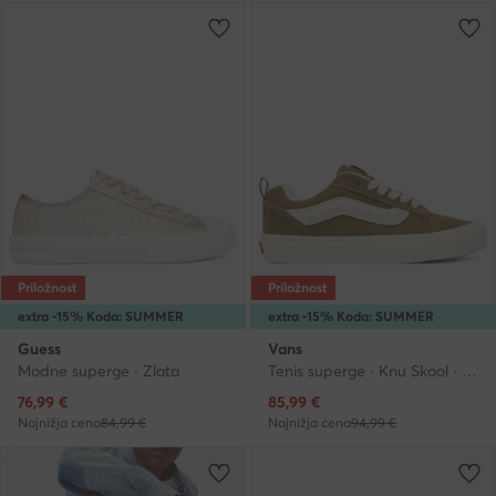
Priložnost
Priložnost
extra -15% Koda: SUMMER
extra -15% Koda: SUMMER
Guess
Vans
Modne superge · Zlata
Tenis superge · Knu Skool · Zelena
Trenutna cena
Trenutna cena
76,99
€
85,99
€
Najnižja cena
84,99 €
Najnižja cena
94,99 €