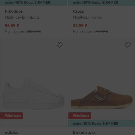
extra -10% Koda: SUMMER
extra -15% Koda: SUMMER
Pikolinos
Crocs
Nizki čevlji · Rjava
Natikači · Črna
Trenutna cena
Trenutna cena
96,99
€
38,99
€
Najnižja cena
129,99 €
Najnižja cena
45,99 €
Priložnost
Priložnost
extra -10% Koda: SUMMER
adidas
Birkenstock