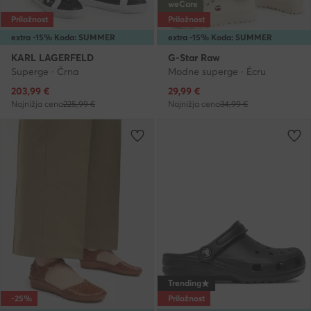
weCare
Priložnost
Priložnost
extra -15% Koda: SUMMER
extra -15% Koda: SUMMER
KARL LAGERFELD
G-Star Raw
Superge · Črna
Modne superge · Écru
Trenutna cena
Trenutna cena
203,99
€
29,99
€
Najnižja cena
225,99 €
Najnižja cena
34,99 €
Trending
-25%
Priložnost