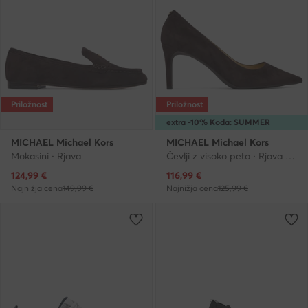
Priložnost
Priložnost
extra -10% Koda: SUMMER
MICHAEL Michael Kors
MICHAEL Michael Kors
Mokasini · Rjava
Čevlji z visoko peto · Rjava · 7.5 cm
Trenutna cena
Trenutna cena
124,99
€
116,99
€
Najnižja cena
149,99 €
Najnižja cena
125,99 €