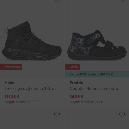
Priložnost
-21%
extra -15% Koda: SUMMER
Hoka
Froddo
Trekking čevlji · Kaha 3 Gtx GOR-TEX 1162530 · Črna
Copati · Mornarsko modra
Trenutna cena
Trenutna cena
197,95
€
36,99
€
Najnižja cena
229,95 €
Najnižja cena
46,99 €