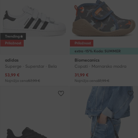
Trending
Priložnost
Priložnost
extra -15% Koda: SUMMER
adidas
Biomecanics
Superge · Superstar · Bela
Copati · Mornarsko modra
Trenutna cena
Trenutna cena
53,99
€
31,99
€
Najnižja cena
57,99 €
Najnižja cena
37,99 €