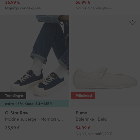
Trenutna cena
Trenutna cena
36,99
€
58,99
€
Najnižja cena
42,99 €
Najnižja cena
62,99 €
Trending
Priložnost
extra -15% Koda: SUMMER
G-Star Raw
Puma
Modne superge · Mornarsko modra
Balerinke · Bela
Trenutna cena
35,99
€
54,99
€
Najnižja cena
60,99 €