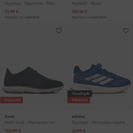
Superge · Superstar · Bela
Natikači · Rjava
Trenutna cena
Trenutna cena
73,99
€
152,99
€
Najnižja cena
80,99 €
Najnižja cena
161,99 €
Trending
Priložnost
Priložnost
Geox
adidas
Nizki čevlji · Mornarsko modra
Superge · Mornarsko modra
Trenutna cena
Trenutna cena
103,99
€
32,99
€