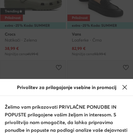
Trending
Priložnost
Priložnost
extra -25% Koda: SUMMER
extra -25% Koda: SUMMER
Crocs
Vans
Natikači · Zelena
Loaferke · Črna
Trenutna cena
Trenutna cena
38,99
€
82,99
€
Najnižja cena
41,99 €
Najnižja cena
93,99 €
Privolitev za prilagajanje vsebine in promocij
Želimo vam prikazovati PRIVLAČNE PONUDBE IN
POPUSTE prilagojene vašim željam in interesom. S
privolitvijo nam omogočite, da lahko pripravimo
ponudbe in popuste na podlagi analize vaše dejavnosti
Barefoot