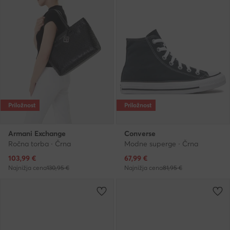
Priložnost
Priložnost
Armani Exchange
Converse
Ročna torba · Črna
Modne superge · Črna
Trenutna cena
Trenutna cena
103,99
€
67,99
€
Najnižja cena
130,95 €
Najnižja cena
81,95 €