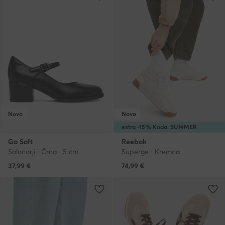
Novo
Novo
extra -15% Koda: SUMMER
Go Soft
Reebok
Salonarji · Črna · 5 cm
Superge · Kremna
37,99
€
74,99
€