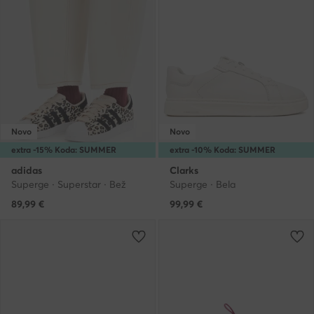
Novo
Novo
extra -15% Koda: SUMMER
extra -10% Koda: SUMMER
adidas
Clarks
Superge · Superstar · Bež
Superge · Bela
89,99
€
99,99
€