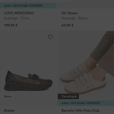
extra -25% Koda: SUMMER
LOVE MOSCHINO
DC Shoes
Superge · Črna
Superge · Rjava
199,99
€
69,99
€
Novo
Trending
extra -15% Koda: SUMMER
Rieker
Beverly Hills Polo Club