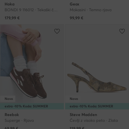
Hoka
Geox
BONDI 9 116012 · Tekaški čevlji
Mokasini · Temno rjava
179,99
€
99,99
€
Novo
Novo
extra -10% Koda: SUMMER
extra -10% Koda: SUMMER
Reebok
Steve Madden
Superge · Rjava
Čevlji z visoko peto · Zlata
69,99
€
119,99
€