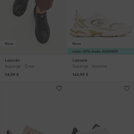
Novo
Novo
extra -25% Koda: SUMMER
Lasocki
Lacoste
Superge · Črna
Superge · Kremna
54,99
€
144,99
€