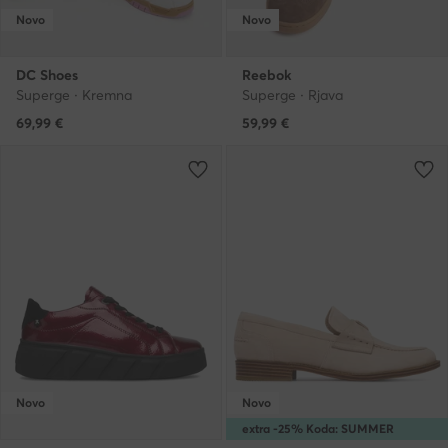
Novo
Novo
DC Shoes
Reebok
Superge · Kremna
Superge · Rjava
69,99
€
59,99
€
Novo
Novo
extra -25% Koda: SUMMER