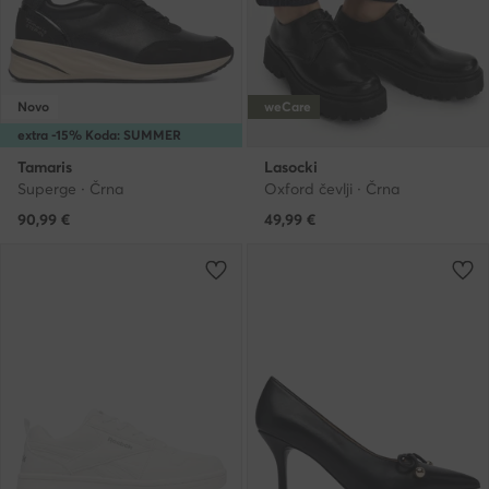
Novo
weCare
extra -15% Koda: SUMMER
Tamaris
Lasocki
Superge · Črna
Oxford čevlji · Črna
90,99
€
49,99
€