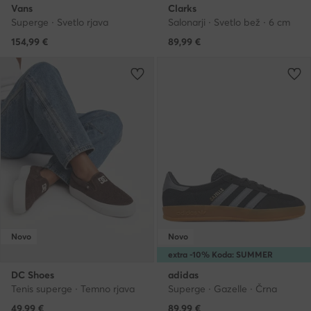
Vans
Clarks
Superge · Svetlo rjava
Salonarji · Svetlo bež · 6 cm
154,99
€
89,99
€
Novo
Novo
extra -10% Koda: SUMMER
DC Shoes
adidas
Tenis superge · Temno rjava
Superge · Gazelle · Črna
49,99
€
89,99
€