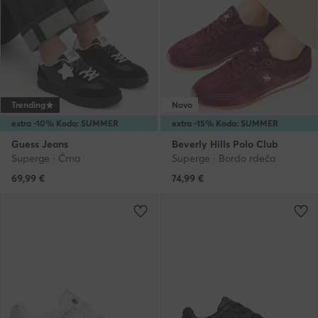
Trending
Novo
extra -10% Koda: SUMMER
extra -15% Koda: SUMMER
Guess Jeans
Beverly Hills Polo Club
Superge · Črna
Superge · Bordo rdeča
69,99
€
74,99
€