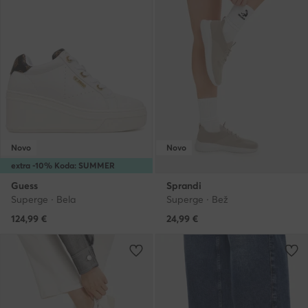
Novo
Novo
extra -10% Koda: SUMMER
Guess
Sprandi
Superge · Bela
Superge · Bež
124,99
€
24,99
€