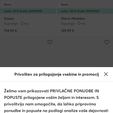
Novo
Novo
extra -10% Koda: SUMMER
extra -25% Koda: SUMMER
Guess
Steve Madden
Superge · Črna
Superge · Črna
114,99
€
129,99
€
Privolitev za prilagajanje vsebine in promocij
Želimo vam prikazovati PRIVLAČNE PONUDBE IN
POPUSTE prilagojene vašim željam in interesom. S
Novo
Novo
privolitvijo nam omogočite, da lahko pripravimo
extra -10% Koda: SUMMER
extra -10% Koda: SUMMER
ponudbe in popuste na podlagi analize vaše dejavnosti