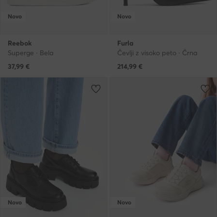
Novo
Novo
Reebok
Furla
Superge · Bela
Čevlji z visoko peto · Črna
37,99
€
214,99
€
Novo
Novo