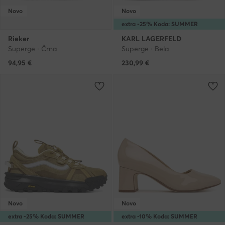
Novo
Novo
extra -25% Koda: SUMMER
Rieker
KARL LAGERFELD
Superge · Črna
Superge · Bela
94,95
€
230,99
€
Novo
Novo
extra -25% Koda: SUMMER
extra -10% Koda: SUMMER