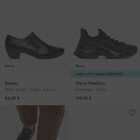
Novo
Novo
extra -10% Koda: SUMMER
Rieker
Steve Madden
Nizki čevlji · Črna · 4.5 cm
Superge · Črna
84,95
€
119,99
€