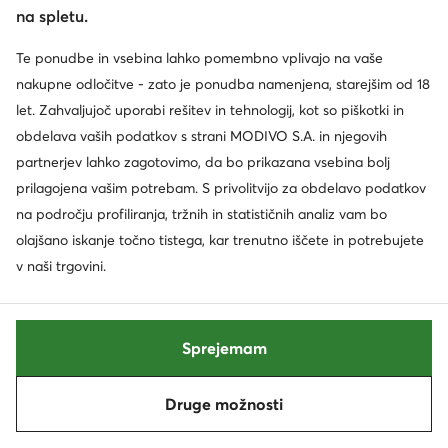
Steve Madden
Steve Madden
na spletu.
Superge · Svetlo bež
Superge · Temno rjava
99,99
€
99,99
€
Te ponudbe in vsebina lahko pomembno vplivajo na vaše
nakupne odločitve - zato je ponudba namenjena, starejšim od 18
let. Zahvaljujoč uporabi rešitev in tehnologij, kot so piškotki in
obdelava vaših podatkov s strani MODIVO S.A. in njegovih
partnerjev lahko zagotovimo, da bo prikazana vsebina bolj
prilagojena vašim potrebam. S privolitvijo za obdelavo podatkov
na področju profiliranja, tržnih in statističnih analiz vam bo
olajšano iskanje točno tistega, kar trenutno iščete in potrebujete
v naši trgovini.
Novo
Novo
Sprejemam
extra -25% Koda: SUMMER
extra -25% Koda: SUMMER
Mizuno
BOSS
Druge možnosti
Razvrsti po
Filtriraj
Superge · Bela
Superge · Črna
159,99
€
209,99
€