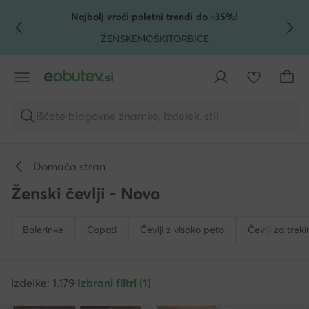
POJDI NA GLAVNO VSEBINO
POJDI NA ISKANJE
Najbolj vroči poletni trendi do -35%!
ŽENSKE
MOŠKI
TORBICE
Iščete blagovne znamke, izdelek, stil
Domača stran
Ženski čevlji - Novo
Balerinke
Copati
Čevlji z visoko peto
Čevlji za trek
Izdelke: 1.179
·
Izbrani filtri (1)