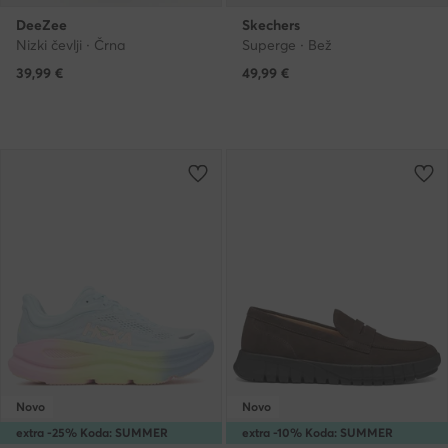
DeeZee
Skechers
Nizki čevlji · Črna
Superge · Bež
39,99
€
49,99
€
Novo
Novo
extra -25% Koda: SUMMER
extra -10% Koda: SUMMER