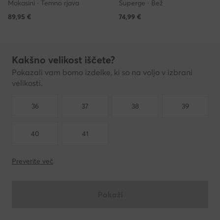
Mokasini · Temno rjava
Superge · Bež
89,95
€
74,99
€
Kakšno velikost iščete?
Pokazali vam bomo izdelke, ki so na voljo v izbrani
velikosti.
36
37
38
39
40
41
Preverite več
Pokaži