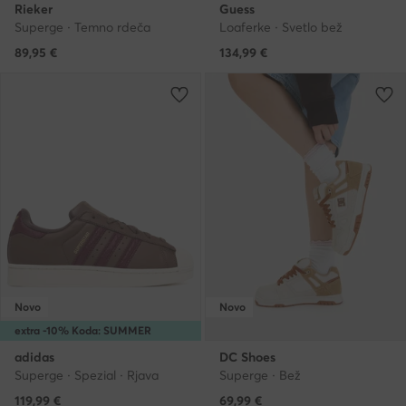
Rieker
Guess
Superge · Temno rdeča
Loaferke · Svetlo bež
89,95
€
134,99
€
Novo
Novo
extra -10% Koda: SUMMER
adidas
DC Shoes
Superge · Spezial · Rjava
Superge · Bež
119,99
€
69,99
€