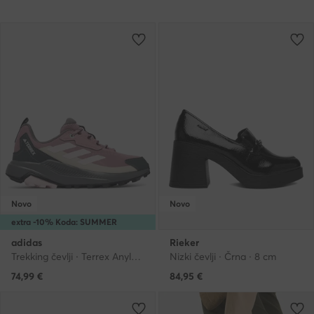
Novo
Novo
extra -10% Koda: SUMMER
adidas
Rieker
Trekking čevlji · Terrex Anylander Hiking Shoes KJ0869 · Vijolična
Nizki čevlji · Črna · 8 cm
74,99
€
84,95
€