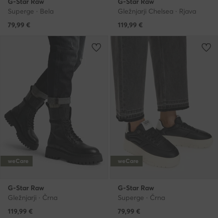
G-Star Raw
G-Star Raw
Superge · Bela
Gležnjarji Chelsea · Rjava
79,99
€
119,99
€
weCare
weCare
G-Star Raw
G-Star Raw
Gležnjarji · Črna
Superge · Črna
119,99
€
79,99
€