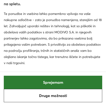
na spletu.
Te ponudbe in vsebina lahko pomembno vplivajo na vaše
nakupne odločitve - zato je ponudba namenjena, starejšim od 18
let. Zahvaljujoč uporabi rešitev in tehnologij, kot so piškotki in
obdelava vaših podatkov s strani MODIVO S.A. in njegovih
partnerjev lahko zagotovimo, da bo prikazana vsebina bolj
prilagojena vašim potrebam. S privolitvijo za obdelavo podatkov
na področju profiliranja, tržnih in statističnih analiz vam bo
olajšano iskanje točno tistega, kar trenutno iščete in potrebujete
G-Star Raw
G-Star Raw
Zimski škornji · Črna
Gležnjarji · Črna
v naši trgovini.
144,99
€
109,99
€
Sprejemam
Razvrsti po
Filtriraj
1
Druge možnosti
Naslednja