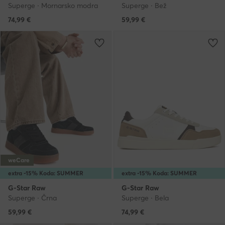
Superge · Mornarsko modra
Superge · Bež
74,99
€
59,99
€
weCare
extra -15% Koda: SUMMER
extra -15% Koda: SUMMER
G-Star Raw
G-Star Raw
Superge · Črna
Superge · Bela
59,99
€
74,99
€