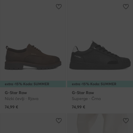
extra -15% Koda: SUMMER
extra -15% Koda: SUMMER
G-Star Raw
G-Star Raw
Nizki čevlji · Rjava
Superge · Črna
74,99
€
74,99
€