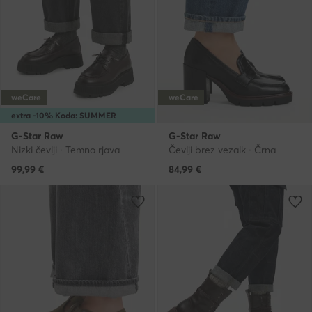
weCare
weCare
extra -10% Koda: SUMMER
G-Star Raw
G-Star Raw
Nizki čevlji · Temno rjava
Čevlji brez vezalk · Črna
99,99
€
84,99
€