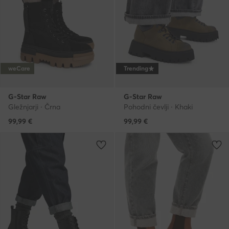
weCare
Trending
G-Star Raw
G-Star Raw
Gležnjarji · Črna
Pohodni čevlji · Khaki
99,99
€
99,99
€