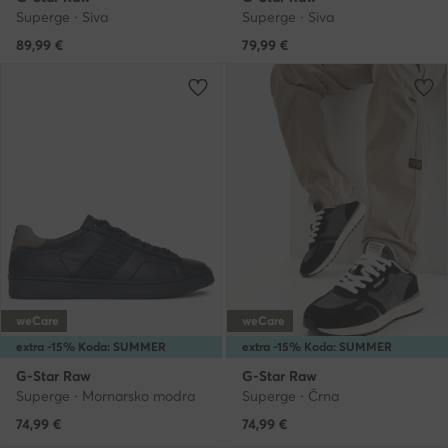
Superge · Siva
Superge · Siva
89,99
€
79,99
€
weCare
weCare
extra -15% Koda: SUMMER
extra -15% Koda: SUMMER
G-Star Raw
G-Star Raw
Superge · Mornarsko modra
Superge · Črna
74,99
€
74,99
€