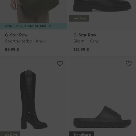
weCare
extra -25% Koda: SUMMER
G-Star Raw
G-Star Raw
Športna torba · Khaki
Škornji · Črna
59,99
€
114,99
€
weCare
Trending