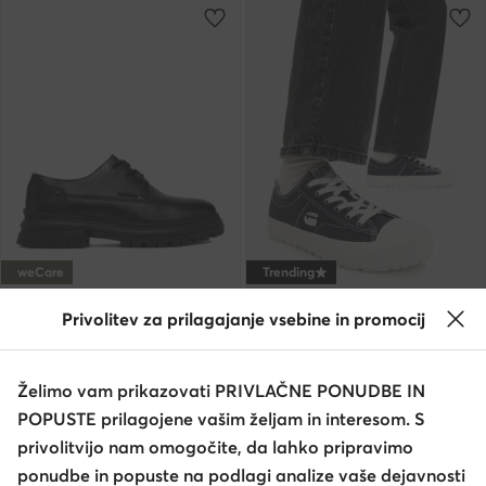
weCare
Trending
extra -15% Koda: SUMMER
extra -15% Koda: SUMMER
Privolitev za prilagajanje vsebine in promocij
G-Star Raw
G-Star Raw
Nizki čevlji · Črna
Modne superge · Mornarsko modra
84,99
€
44,99
€
Želimo vam prikazovati PRIVLAČNE PONUDBE IN
POPUSTE prilagojene vašim željam in interesom. S
privolitvijo nam omogočite, da lahko pripravimo
ponudbe in popuste na podlagi analize vaše dejavnosti