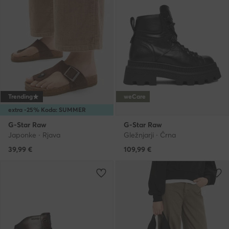
Trending
weCare
extra -25% Koda: SUMMER
G-Star Raw
G-Star Raw
Japonke · Rjava
Gležnjarji · Črna
39,99
€
109,99
€