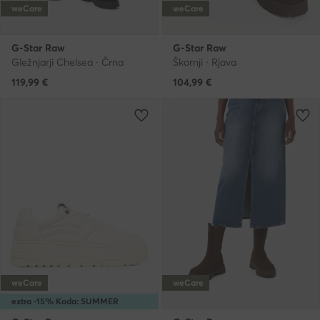
weCare
weCare
G-Star Raw
G-Star Raw
Gležnjarji Chelsea · Črna
Škornji · Rjava
119,99
€
104,99
€
weCare
weCare
extra -15% Koda: SUMMER