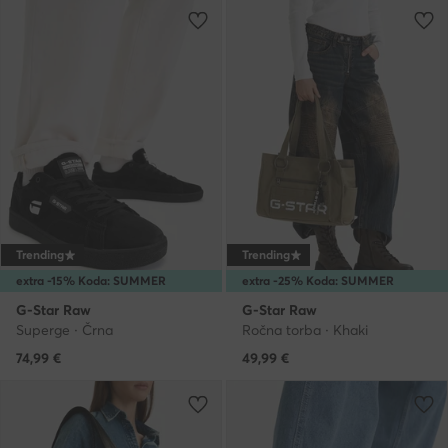
Trending
Trending
extra -15% Koda: SUMMER
extra -25% Koda: SUMMER
G-Star Raw
G-Star Raw
Superge · Črna
Ročna torba · Khaki
74,99
€
49,99
€