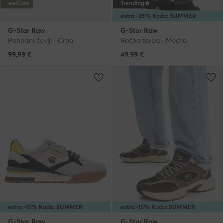
weCare
Trending
extra -25% Koda: SUMMER
G-Star Raw
G-Star Raw
Pohodni čevlji · Črna
Ročna torba · Modra
99,99
€
49,99
€
extra -15% Koda: SUMMER
extra -15% Koda: SUMMER
G-Star Raw
G-Star Raw