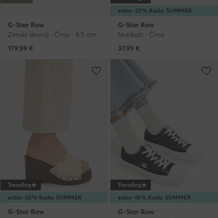
extra -25% Koda: SUMMER
G-Star Raw
G-Star Raw
Zimski škornji · Črna · 8.5 cm
Natikači · Črna
179,99
€
37,99
€
Trending
Trending
extra -25% Koda: SUMMER
extra -15% Koda: SUMMER
G-Star Raw
G-Star Raw