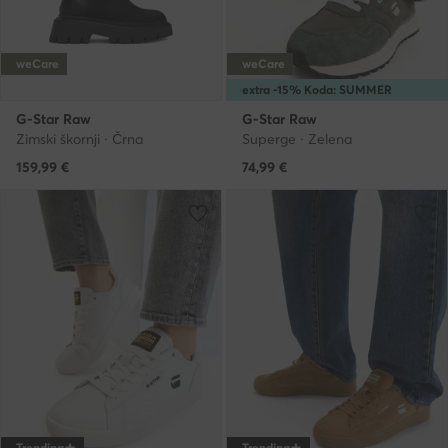
weCare
weCare
extra -15% Koda: SUMMER
G-Star Raw
G-Star Raw
Zimski škornji · Črna
Superge · Zelena
159,99
€
74,99
€
Trending
Trending