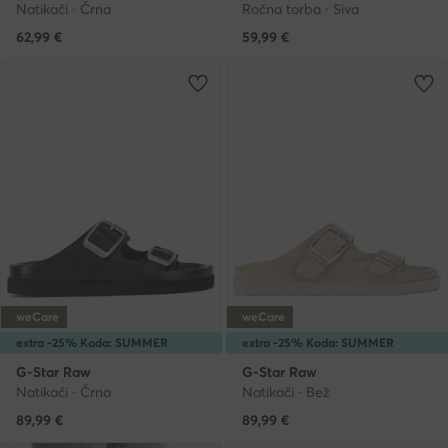
Natikači · Črna
Ročna torba · Siva
62,99
€
59,99
€
weCare
weCare
extra -25% Koda: SUMMER
extra -25% Koda: SUMMER
G-Star Raw
G-Star Raw
Natikači · Črna
Natikači · Bež
89,99
€
89,99
€