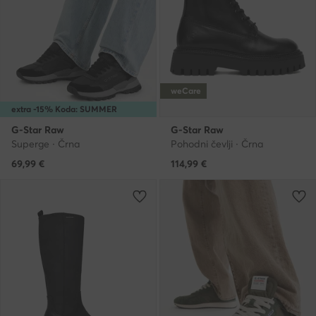
weCare
extra -15% Koda: SUMMER
G-Star Raw
G-Star Raw
Superge · Črna
Pohodni čevlji · Črna
69,99
€
114,99
€