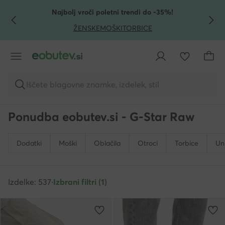
POJDI NA GLAVNO VSEBINO
POJDI NA ISKANJE
Najbolj vroči poletni trendi do -35%!
ŽENSKE
MOŠKI
TORBICE
Iščete blagovne znamke, izdelek, stil
Ponudba eobutev.si - G-Star Raw
Dodatki
Moški
Oblačila
Otroci
Torbice
Un
Izdelke: 537
·
Izbrani filtri (1)