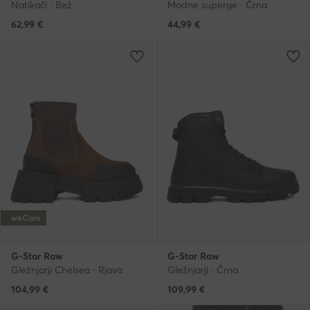
Natikači · Bež
Modne superge · Črna
62,99
€
44,99
€
weCare
G-Star Raw
G-Star Raw
Gležnjarji Chelsea · Rjava
Gležnjarji · Črna
104,99
€
109,99
€