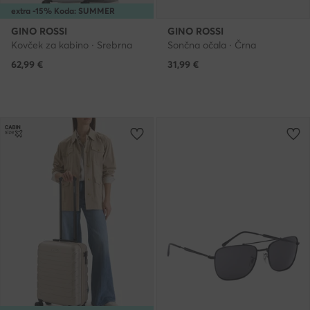
extra -15% Koda: SUMMER
GINO ROSSI
GINO ROSSI
Kovček za kabino · Srebrna
Sončna očala · Črna
62,99
€
31,99
€