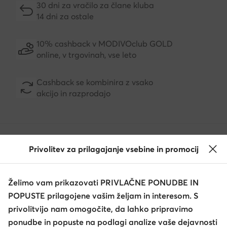
30 dni za vračilo za člane kluba
14 dni za ostale
10% cashback v MODIVOclub GOLD
online, v trgovinah, vse leto
Cashback se kombinira z vsako
akcijo in razprodajo
Prenesite aplikacijo
Privolitev za prilagajanje vsebine in promocij
Želimo vam prikazovati PRIVLAČNE PONUDBE IN
POPUSTE prilagojene vašim željam in interesom. S
Služba za stranke
privolitvijo nam omogočite, da lahko pripravimo
ponudbe in popuste na podlagi analize vaše dejavnosti
O nas