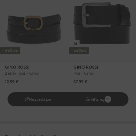
AI
weCare
weCare
GINO ROSSI
GINO ROSSI
Ženski pas · Črna
Pas · Črna
12,99
€
37,99
€
Razvrsti po
Filtriraj
1