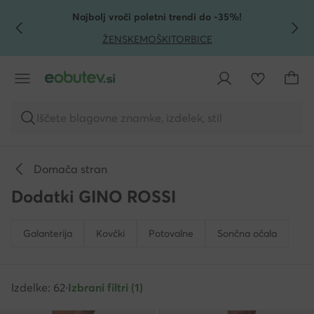
POJDI NA GLAVNO VSEBINO
POJDI NA ISKANJE
Najbolj vroči poletni trendi do -35%!
ŽENSKE
MOŠKI
TORBICE
Iščete blagovne znamke, izdelek, stil
Domača stran
Dodatki GINO ROSSI
Galanterija
Kovčki
Potovalne
Sončna očala
Izdelke: 62
·
Izbrani filtri (1)