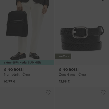
weCare
extra -25% Koda: SUMMER
GINO ROSSI
GINO ROSSI
Nahrbtnik · Črna
Ženski pas · Črna
62,99
€
12,99
€