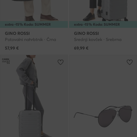
extra -15% Koda: SUMMER
extra -15% Koda: SUMMER
GINO ROSSI
GINO ROSSI
Potovalni nahrbtnik · Črna
Srednji kovček · Srebrna
57,99
€
69,99
€