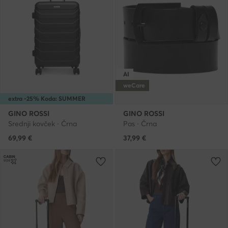
AI
weCare
extra -25% Koda: SUMMER
GINO ROSSI
GINO ROSSI
Srednji kovček · Črna
Pas · Črna
69,99
€
37,99
€