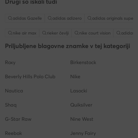
Drugi so iskali tudi
adidas Gazelle
adidas adizero
adidas originals superg
nike air max
rieker čevlji
nike court vision
adidas 
Priljubljene blagovne znamke v tej kategoriji
Roxy
Birkenstock
Beverly Hills Polo Club
Nike
Nautica
Lasocki
Shaq
Quiksilver
G-Star Raw
Nine West
Reebok
Jenny Fairy