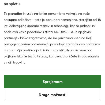
na spletu.
Informacije
Te ponudbe in vsebina lahko pomembno vplivajo na vaše
nakupne odločitve - zato je ponudba namenjena, starejšim od 18
let. Zahvaljujoč uporabi rešitev in tehnologij, kot so piškotki in
obdelava vaših podatkov s strani MODIVO S.A. in njegovih
partnerjev lahko zagotovimo, da bo prikazana vsebina bolj
prilagojena vašim potrebam. S privolitvijo za obdelavo podatkov
na področju profiliranja, tržnih in statističnih analiz vam bo
olajšano iskanje točno tistega, kar trenutno iščete in potrebujete
Spremenite državo: Slovenija (SI)
v naši trgovini.
© eobutev.si 2026
Sprejemam
Pogoji
Spremeni nastavitev
Politika zasebnosti
Druge možnosti