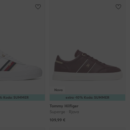
Novo
10% Koda: SUMMER
extra -10% Koda: SUMMER
Tommy Hilfiger
Superge · Rjava
109,99
€