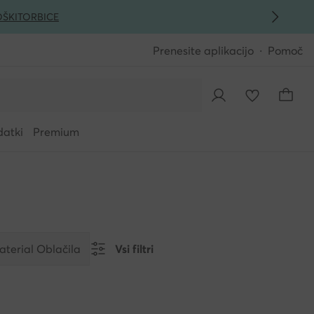
ŠKI
TORBICE
Prenesite aplikacijo
Pomoč
datki
Premium
terial Oblačila
Vsi filtri