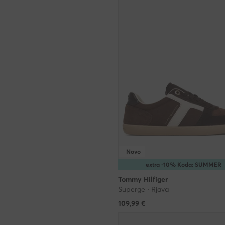
Novo
extra -10% Koda: SUMMER
Tommy Hilfiger
Superge · Rjava
109,99
€