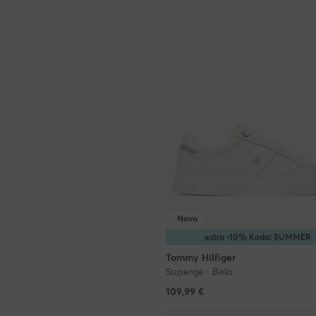
Novo
extra -10% Koda: SUMMER
Tommy Hilfiger
Superge · Bela
109,99
€