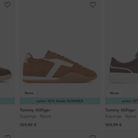
Novo
Novo
extra -10% Koda: SUMMER
extra -
Tommy Hilfiger
Tommy Hilfiger
Superge · Rjava
Superge · Rjava
109,99
€
109,99
€