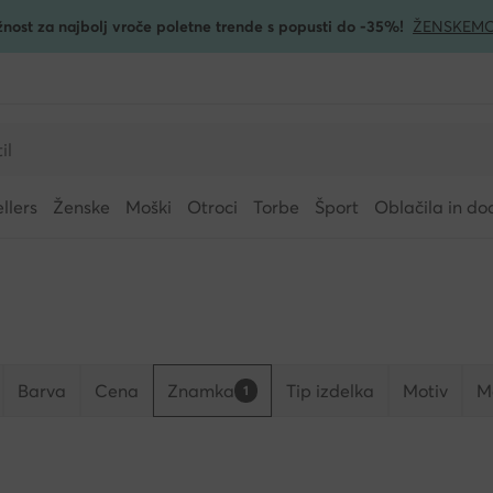
žnost za najbolj vroče poletne trende s popusti do -35%!
ŽENSKE
MO
llers
Ženske
Moški
Otroci
Torbe
Šport
Oblačila in do
Barva
Cena
Znamka
Tip izdelka
Motiv
Ma
1