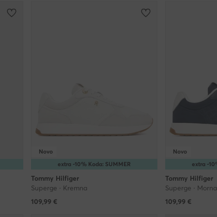
Novo
Novo
extra -10% Koda: SUMMER
extra -
Tommy Hilfiger
Tommy Hilfiger
Superge · Kremna
Superge · Morn
109,99
€
109,99
€