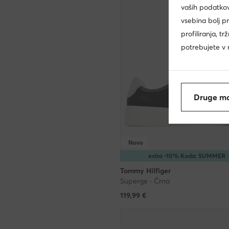
vaših podatkov
vsebina bolj p
profiliranja, t
potrebujete v n
Druge mo
Novo
extra -10% Koda: SUMMER
Tommy Hilfiger
Superge · Črna
119,99
€