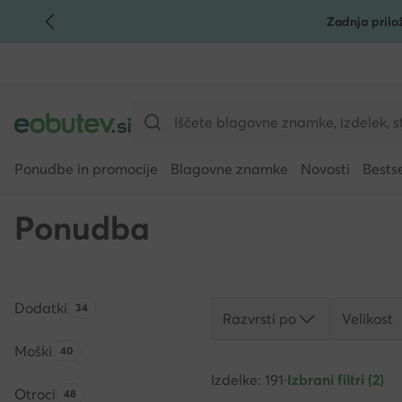
Zadnja prilo
POJDI NA GLAVNO VSEBINO
POJDI NA ISKANJE
Ponudbe in promocije
Blagovne znamke
Novosti
Bestse
Ponudba
Dodatki
Število izdelkov:
34
Razvrsti po
Velikost
Moški
Število izdelkov:
40
Izdelke: 191
·
Izbrani filtri (2)
Otroci
Število izdelkov:
48