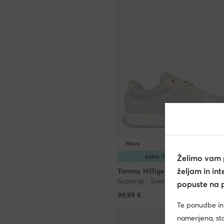
Novo
extra -10% Koda: SUMMER
Želimo vam
željam in in
Tommy Hilfiger
Superge · Svetlo siva
popuste na p
99,99
€
Te ponudbe in
namenjena, star