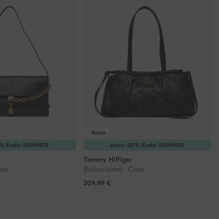
Novo
25% Koda: SUMMER
extra -25% Koda: SUMMER
Tommy Hilfiger
rna
Ročna torba · Črna
209,99
€