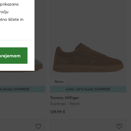
 prikazana
ročju
utno iščete in
prejemam
Novo
25% Koda: SUMMER
extra -25% Koda: SUMMER
Tommy Hilfiger
Superge · Rjava
129,99
€