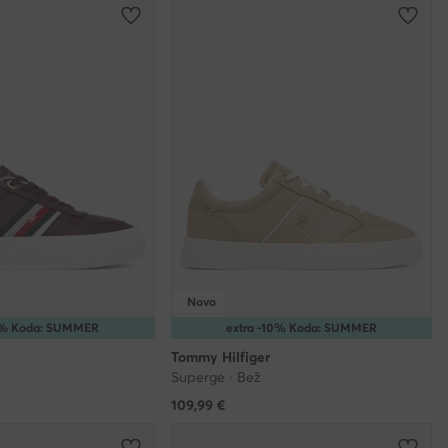
Novo
10% Koda: SUMMER
extra -10% Koda: SUMMER
Tommy Hilfiger
Superge · Bež
109,99
€