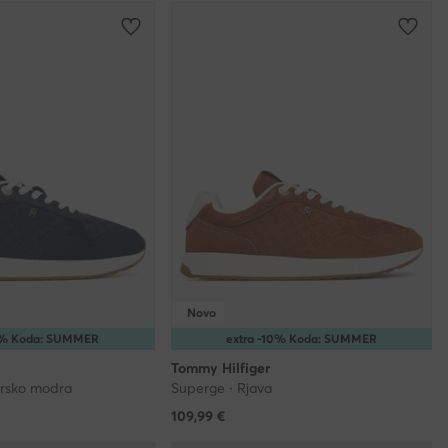
Novo
10% Koda: SUMMER
extra -10% Koda: SUMMER
Tommy Hilfiger
arsko modra
Superge · Rjava
109,99
€