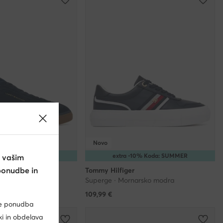
Novo
25% Koda: SUMMER
extra -10% Koda: SUMMER
 vašim
ponudbe in
Tommy Hilfiger
arsko modra
Superge · Mornarsko modra
109,99
€
je ponudba
ki in obdelava