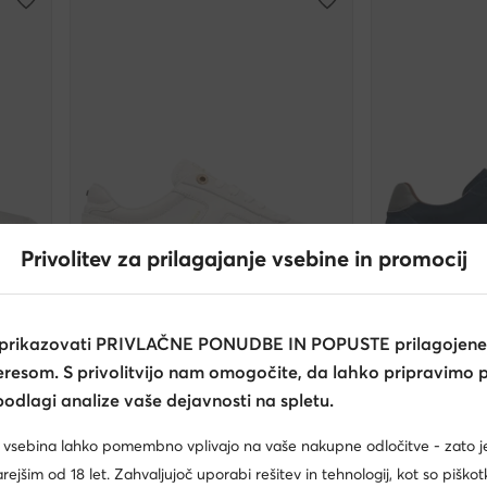
Privolitev za prilagajanje vsebine in promocij
Novo
Novo
extra -25% Koda: SUMMER
extra -
 prikazovati PRIVLAČNE PONUDBE IN POPUSTE prilagojene
teresom. S privolitvijo nam omogočite, da lahko pripravimo 
Tommy Hilfiger
Tommy Hilfiger
Superge · Kremna
Superge · Morn
odlagi analize vaše dejavnosti na spletu.
129,99
€
129,99
€
 vsebina lahko pomembno vplivajo na vaše nakupne odločitve - zato 
ejšim od 18 let. Zahvaljujoč uporabi rešitev in tehnologij, kot so piškot