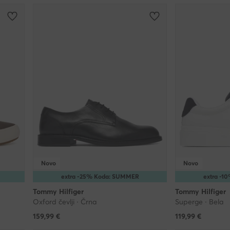
Novo
Novo
extra -25% Koda: SUMMER
extra -
Tommy Hilfiger
Tommy Hilfiger
Oxford čevlji · Črna
Superge · Bela
159,99
€
119,99
€