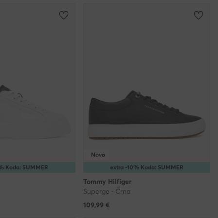
Novo
10% Koda: SUMMER
extra -10% Koda: SUMMER
Tommy Hilfiger
Superge · Črna
109,99
€