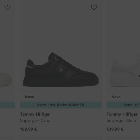
Novo
Novo
extra -10% Koda: SUMMER
extra -
Tommy Hilfiger
Tommy Hilfiger
Superge · Črna
Superge · Bela
109,99
€
109,99
€