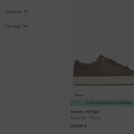
Torbice
Število izdelkov:
19
Ženske
Število izdelkov:
50
Novo
extra -10% Koda: SUMMER
Tommy Hilfiger
Superge · Rjava
109,99
€