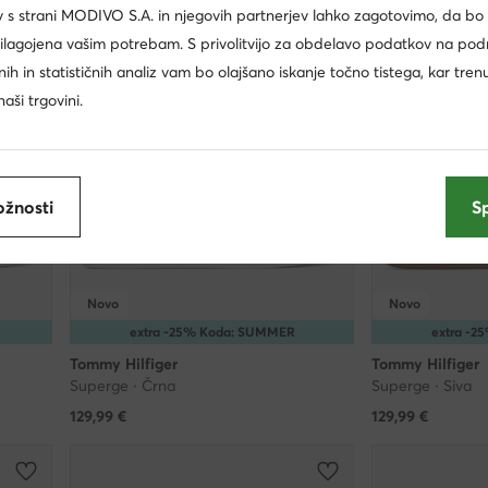
 s strani MODIVO S.A. in njegovih partnerjev lahko zagotovimo, da bo
rilagojena vašim potrebam. S privolitvijo za obdelavo podatkov na pod
ržnih in statističnih analiz vam bo olajšano iskanje točno tistega, kar tren
aši trgovini.
žnosti
S
Novo
Novo
extra -25% Koda: SUMMER
extra -
Tommy Hilfiger
Tommy Hilfiger
Superge · Črna
Superge · Siva
129,99
€
129,99
€