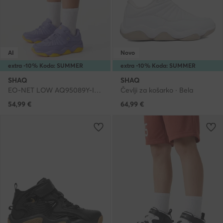
AI
Novo
extra -10% Koda: SUMMER
extra -10% Koda: SUMMER
SHAQ
SHAQ
EO-NET LOW AQ95089Y-I · Čevlji za košarko
Čevlji za košarko · Bela
54,99
€
64,99
€