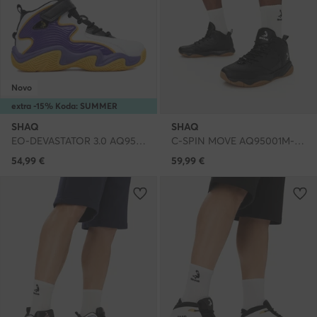
Novo
extra -15% Koda: SUMMER
SHAQ
SHAQ
EO-DEVASTATOR 3.0 AQ95078Y-UZ · Čevlji za košarko
C-SPIN MOVE AQ95001M-BT · Čevlji za košarko
54,99
€
59,99
€