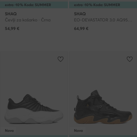
extra -10% Koda: SUMMER
extra -10% Koda: SUMMER
SHAQ
SHAQ
Čevlji za košarko · Črna
EO-DEVASTATOR 3.0 AQ95078B-V · Čevlji za košarko
54,99
€
64,99
€
Novo
Novo