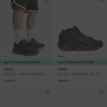
AI
Novo
extra -10% Koda: SUMMER
extra -10% Koda: SUMMER
SHAQ
SHAQ
EO-NET LOW AQ95089Y-BV · Čevlji za košarko
EO-NET AQ95088B-BT · Čevlji za košarko
54,99
€
69,99
€