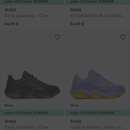
extra -10% Koda: SUMMER
extra -10% Koda: SUMMER
SHAQ
SHAQ
Čevlji za košarko · Črna
EO-DEVASTATOR 3.0 AQ95078B-B · Čevlji za košarko
64,99
€
64,99
€
Novo
Novo
extra -10% Koda: SUMMER
extra -10% Koda: SUMMER
SHAQ
SHAQ
Čevlji za košarko · Črna
Čevlji za košarko · Svetlo vijolična