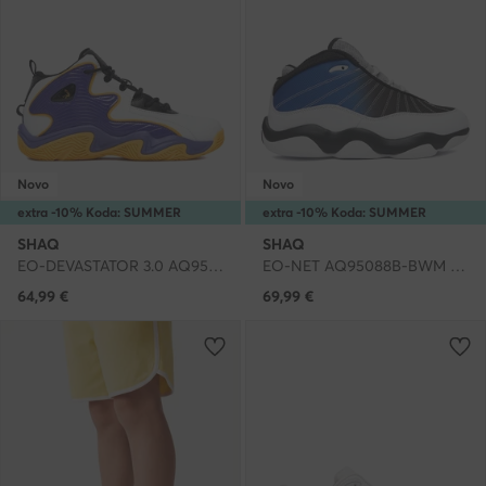
Novo
Novo
extra -10% Koda: SUMMER
extra -10% Koda: SUMMER
SHAQ
SHAQ
EO-DEVASTATOR 3.0 AQ95078B-U · Čevlji za košarko
EO-NET AQ95088B-BWM · Čevlji za košarko
64,99
€
69,99
€