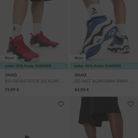
Novo
Novo
extra -10% Koda: SUMMER
extra -10% Koda: SUMMER
SHAQ
SHAQ
EO-DEVASTATOR 3.0 AQ95078M-R · Čevlji za košarko
EO-NET AQ95088M-BWM · Čevlji za košarko
79,99
€
84,99
€