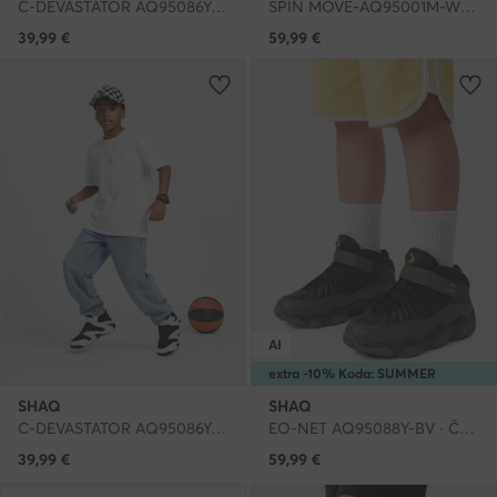
C-DEVASTATOR AQ95086Y-BLZ · Čevlji za košarko
SPIN MOVE-AQ95001M-W · Čevlji za košarko
39,99
€
59,99
€
AI
extra -10% Koda: SUMMER
SHAQ
SHAQ
C-DEVASTATOR AQ95086Y-BWZ · Čevlji za košarko
EO-NET AQ95088Y-BV · Čevlji za košarko
39,99
€
59,99
€