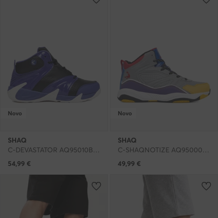
Novo
Novo
SHAQ
SHAQ
C-DEVASTATOR AQ95010B-BDW · Čevlji za košarko
C-SHAQNOTIZE AQ95000B-B · Čevlji za košarko
54,99
€
49,99
€