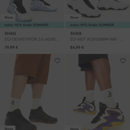
Novo
Novo
extra -10% Koda: SUMMER
extra -10% Koda: SUMMER
SHAQ
SHAQ
EO-DEVASTATOR 3.0 AQ95078M-WL · Čevlji za košarko
EO-NET AQ95088M-WB · Čevlji za košarko
79,99
€
84,99
€
Novo
Novo