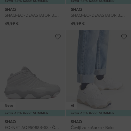
extra -15% Koda: SUMMER
extra -15% Koda: SUMMER
SHAQ
SHAQ
SHAQ-EO-DEVASTATOR 3.0 AQ95078T-WL · Čevlji za košarko
SHAQ-EO-DEVASTATOR 3.0 AQ95078T-BW · Čevlji za košarko
49,99
€
49,99
€
Novo
AI
extra -15% Koda: SUMMER
extra -15% Koda: SUMMER
SHAQ
SHAQ
EO-NET AQ95088B-SS · Čevlji za košarko
Čevlji za košarko · Bela