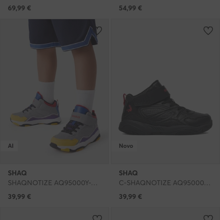
69,99
€
54,99
€
AI
Novo
SHAQ
SHAQ
SHAQNOTIZE AQ95000Y-ZZ · Čevlji za košarko
C-SHAQNOTIZE AQ95000Y-BZ · Čevlji za košarko
39,99
€
39,99
€