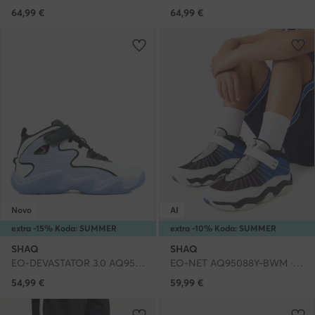
64,99
€
64,99
€
Novo
AI
extra -15% Koda: SUMMER
extra -10% Koda: SUMMER
SHAQ
SHAQ
EO-DEVASTATOR 3.0 AQ95078Y-WLZ · Čevlji za košarko
EO-NET AQ95088Y-BWM · Čevlji za košarko
54,99
€
59,99
€