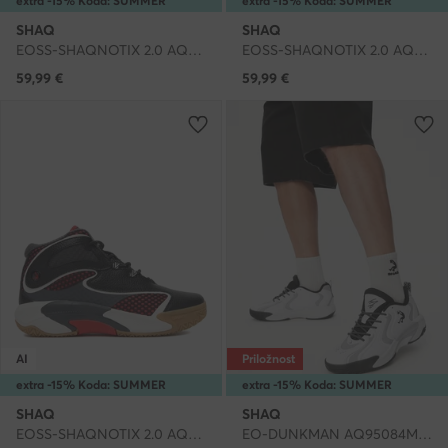
extra -15% Koda: SUMMER
extra -15% Koda: SUMMER
SHAQ
SHAQ
EOSS-SHAQNOTIX 2.0 AQ95039B-P · Čevlji za košarko
EOSS-SHAQNOTIX 2.0 AQ95039B-WB · Čevlji za košarko
59,99
€
59,99
€
AI
Priložnost
extra -15% Koda: SUMMER
extra -15% Koda: SUMMER
SHAQ
SHAQ
EOSS-SHAQNOTIX 2.0 AQ95039B-BW · Čevlji za košarko
EO-DUNKMAN AQ95084M-WS · Čevlji za košarko