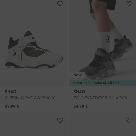
Novo
extra -15% Koda: SUMMER
SHAQ
SHAQ
C-SPIN MOVE AQ95001Y-WZ · Čevlji za košarko
EO-DEVASTATOR 3.0 AQ95078Y-VZ · Čevlji za košarko
39,99
€
54,99
€