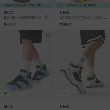
extra -10% Koda: SUMMER
extra -10% Koda: SUMMER
SHAQ
SHAQ
EO-NET AQ95088M-BT · Čevlji za košarko
EO-DEVASTATOR 3.0 AQ95078M-U · Čevlji za košarko
84,99
€
79,99
€
AI
Novo
SHAQ
SHAQ