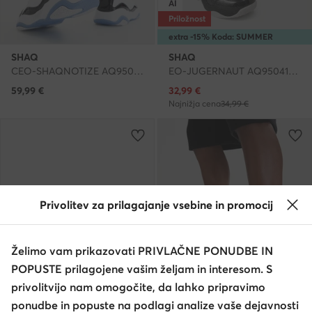
AI
Priložnost
extra -15% Koda: SUMMER
SHAQ
SHAQ
CEO-SHAQNOTIZE AQ95000M-WBL · Čevlji za košarko
EO-JUGERNAUT AQ95041B-BW · Čevlji za košarko
Trenutna cena
59,99
€
32,99
€
Najnižja cena
34,99 €
Privolitev za prilagajanje vsebine in promocij
Želimo vam prikazovati PRIVLAČNE PONUDBE IN
POPUSTE prilagojene vašim željam in interesom. S
privolitvijo nam omogočite, da lahko pripravimo
ponudbe in popuste na podlagi analize vaše dejavnosti