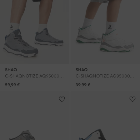
SHAQ
SHAQ
C-SHAQNOTIZE AQ95000M-NV · Čevlji za košarko
C-SHAQNOTIZE AQ95000Y-WNZ · Čevlji za košarko
59,99
€
39,99
€