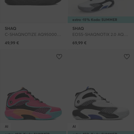
extra -15% Koda: SUMMER
SHAQ
SHAQ
C-SHAQNOTIZE AQ95000B-B · Čevlji za košarko
EOSS-SHAQNOTIX 2.0 AQ95039M-WB · Čevlji za košarko
49,99
€
69,99
€
AI
AI