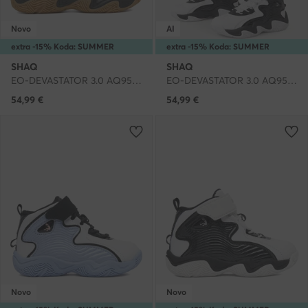
Novo
AI
extra -15% Koda: SUMMER
extra -15% Koda: SUMMER
SHAQ
SHAQ
EO-DEVASTATOR 3.0 AQ95078Y-BZ · Čevlji za košarko
EO-DEVASTATOR 3.0 AQ95078Y-BWZ · Čevlji za košarko
54,99
€
54,99
€
Novo
Novo