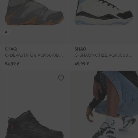
AI
SHAQ
SHAQ
C-DEVASTATOR AQ95010B-V · Čevlji za košarko
C-SHAQNOTIZE AQ95000B-WBL · Čevlji za košarko
54,99
€
49,99
€