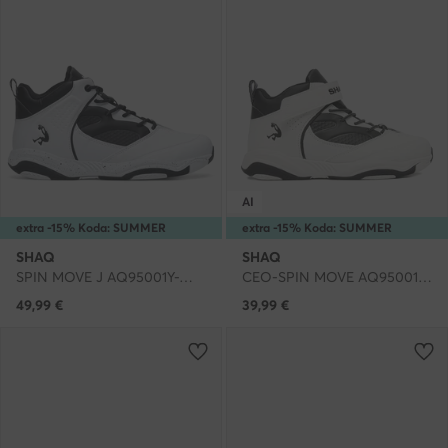
AI
extra -15% Koda: SUMMER
extra -15% Koda: SUMMER
SHAQ
SHAQ
SPIN MOVE J AQ95001Y-W · Čevlji za košarko
CEO-SPIN MOVE AQ95001Y-WZ · Čevlji za košarko
49,99
€
39,99
€