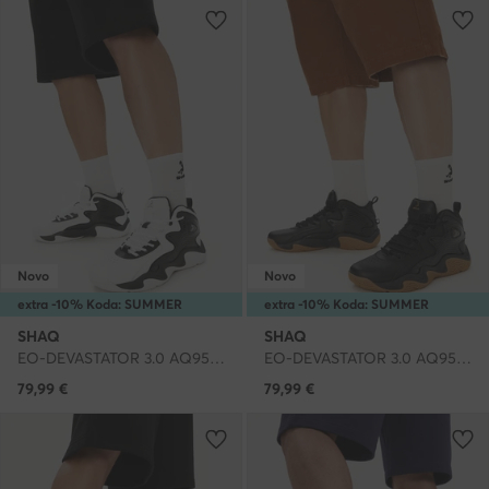
Novo
Novo
extra -10% Koda: SUMMER
extra -10% Koda: SUMMER
SHAQ
SHAQ
EO-DEVASTATOR 3.0 AQ95078M-BW · Čevlji za košarko
EO-DEVASTATOR 3.0 AQ95078M-B · Čevlji za košarko
79,99
€
79,99
€