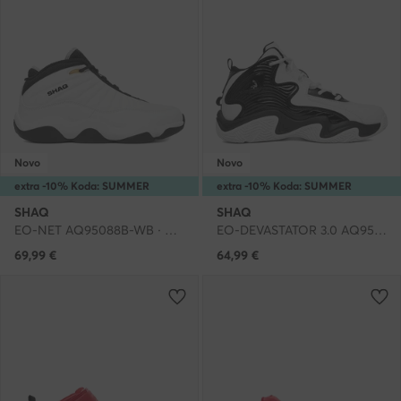
Novo
Novo
extra -10% Koda: SUMMER
extra -10% Koda: SUMMER
SHAQ
SHAQ
EO-NET AQ95088B-WB · Čevlji za košarko
EO-DEVASTATOR 3.0 AQ95078B-BW · Čevlji za košarko
69,99
€
64,99
€