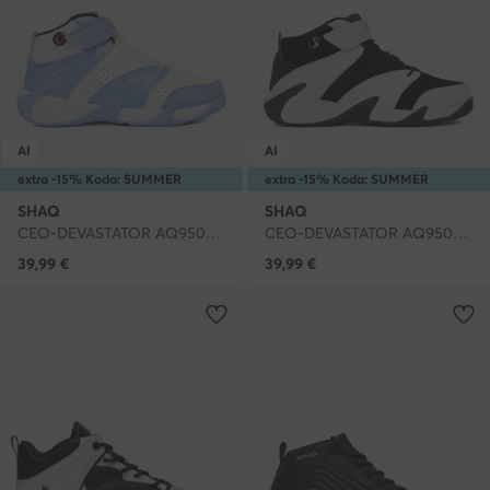
AI
AI
extra -15% Koda: SUMMER
extra -15% Koda: SUMMER
SHAQ
SHAQ
CEO-DEVASTATOR AQ95010Y-WL · Čevlji za košarko
CEO-DEVASTATOR AQ95010Y-BWZ · Čevlji za košarko
39,99
€
39,99
€