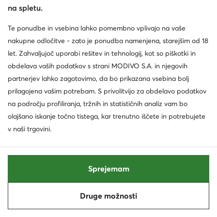
na spletu.
SHAQ
SHAQ
Čevlji za košarko · Črna
CEO-SHAQNOTIZE AQ95000M-RB · Čevlji za košarko
Te ponudbe in vsebina lahko pomembno vplivajo na vaše
nakupne odločitve - zato je ponudba namenjena, starejšim od 18
39,99
€
59,99
€
let. Zahvaljujoč uporabi rešitev in tehnologij, kot so piškotki in
obdelava vaših podatkov s strani MODIVO S.A. in njegovih
partnerjev lahko zagotovimo, da bo prikazana vsebina bolj
prilagojena vašim potrebam. S privolitvijo za obdelavo podatkov
na področju profiliranja, tržnih in statističnih analiz vam bo
olajšano iskanje točno tistega, kar trenutno iščete in potrebujete
v naši trgovini.
AI
Sprejemam
Priložnost
AI
extra -10% Koda: SUMMER
Druge možnosti
Razvrsti po
Filtriraj
1
SHAQ
SHAQ
EO-JUGERNAUT AQ95041Y-BW · Čevlji za košarko
Čevlji za košarko · Črna