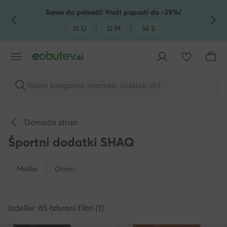
POJDI NA GLAVNO VSEBINO
POJDI NA ISKANJE
Samo do polnoči! Vroči popusti do -35%!
15 U
:
12 M
:
31 S
Iščete blagovne znamke, izdelek, stil
Domača stran
Športni dodatki SHAQ
Moške
Otroci
Izdelke: 85
·
Izbrani filtri (1)