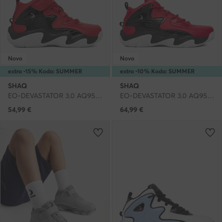
Novo
Novo
extra -15% Koda: SUMMER
extra -10% Koda: SUMMER
SHAQ
SHAQ
EO-DEVASTATOR 3.0 AQ95078Y-RZ · Čevlji za košarko
EO-DEVASTATOR 3.0 AQ95078B-R · Čevlji za košarko
54,99
€
64,99
€