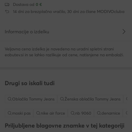
Dostava od
0 €
14 dni za brezplačno vračilo, 30 dni za člane MODIVOcluba
Informacije o izdelku
Veljavna cena izdelka je navedena na uradni spletni strani
eobutev.si in se lahko razlikuje od cene, natisnjene na embalaži.
Drugi so iskali tudi
Oblačila Tommy Jeans
Ženska oblačila Tommy Jeans
moski pas
nike air force
nb 9060
denarnice
Priljubljene blagovne znamke v tej kategoriji