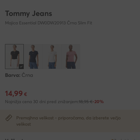
Tommy Jeans
Majica Essential DW0DW20913 Črna Slim Fit
Barva:
Črna
14,99
Trenutna cena 14,99 €
€
Najnižja cena 30 dni pred znižanjem:
18,95 €
-20%
Premajhna velikost - priporočamo, da izberete večjo
velikost