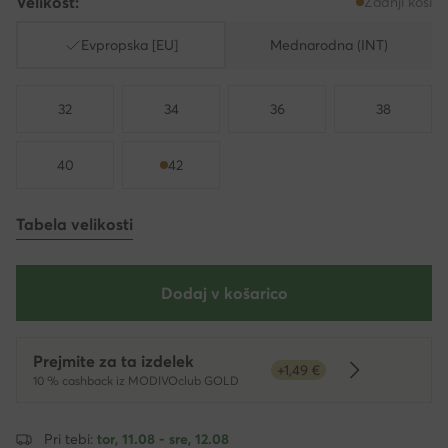
Velikost:
Zadnji kosi
Evpropska [EU]
Mednarodna (INT)
32
34
36
38
40
42
Tabela velikosti
Dodaj v košarico
Prejmite za ta izdelek
+1,49 €
Dowiedz się 
10 % cashback iz MODIVOclub GOLD
Pri tebi:
tor, 11.08 - sre, 12.08