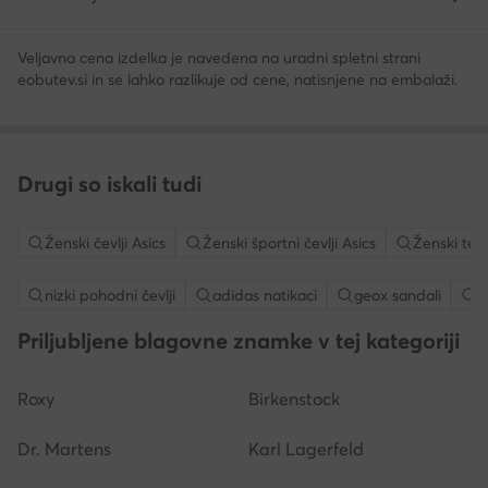
Veljavna cena izdelka je navedena na uradni spletni strani
eobutev.si in se lahko razlikuje od cene, natisnjene na embalaži.
Drugi so iskali tudi
Ženski čevlji Asics
Ženski športni čevlji Asics
Ženski teka
nizki pohodni čevlji
adidas natikaci
geox sandali
p
Priljubljene blagovne znamke v tej kategoriji
Roxy
Birkenstock
Dr. Martens
Karl Lagerfeld