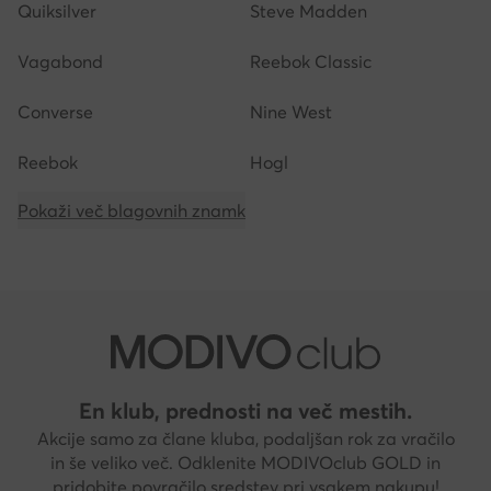
Quiksilver
Steve Madden
Vagabond
Reebok Classic
Converse
Nine West
Reebok
Hogl
Pokaži več blagovnih znamk
En klub, prednosti na več mestih.
Akcije samo za člane kluba, podaljšan rok za vračilo
in še veliko več. Odklenite MODIVOclub GOLD in
pridobite povračilo sredstev pri vsakem nakupu!