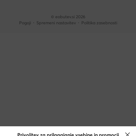
© eobutev.si 2026
Pogoji
Spremeni nastavitev
Politika zasebnosti
Privolitev za prilagajanje vsebine in promocij