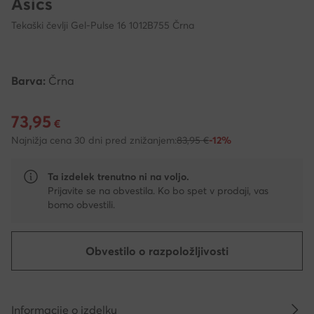
Asics
Tekaški čevlji Gel-Pulse 16 1012B755 Črna
Barva:
Črna
73,95
Trenutna cena 73,95 €
€
Najnižja cena 30 dni pred znižanjem:
83,95 €
-12%
Ta izdelek trenutno ni na voljo.
Prijavite se na obvestila. Ko bo spet v prodaji, vas
bomo obvestili.
Obvestilo o razpoložljivosti
Informacije o izdelku