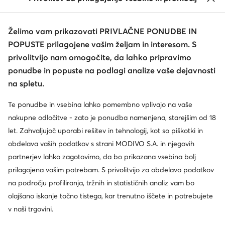
Želimo vam prikazovati PRIVLAČNE PONUDBE IN
POPUSTE prilagojene vašim željam in interesom. S
privolitvijo nam omogočite, da lahko pripravimo
ponudbe in popuste na podlagi analize vaše dejavnosti
na spletu.
Te ponudbe in vsebina lahko pomembno vplivajo na vaše
nakupne odločitve - zato je ponudba namenjena, starejšim od 18
let. Zahvaljujoč uporabi rešitev in tehnologij, kot so piškotki in
obdelava vaših podatkov s strani MODIVO S.A. in njegovih
partnerjev lahko zagotovimo, da bo prikazana vsebina bolj
prilagojena vašim potrebam. S privolitvijo za obdelavo podatkov
na področju profiliranja, tržnih in statističnih analiz vam bo
olajšano iskanje točno tistega, kar trenutno iščete in potrebujete
v naši trgovini.