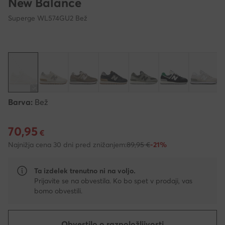
New Balance
Superge WL574GU2 Bež
Barva:
Bež
70,95
Trenutna cena 70,95 €
€
Najnižja cena 30 dni pred znižanjem:
89,95 €
-21%
Ta izdelek trenutno ni na voljo.
Prijavite se na obvestila. Ko bo spet v prodaji, vas
bomo obvestili.
Obvestilo o razpoložljivosti