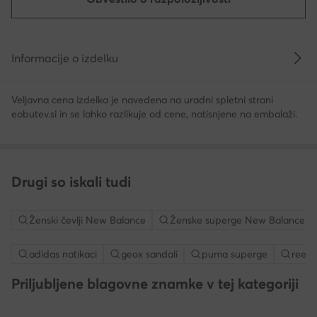
Informacije o izdelku
Veljavna cena izdelka je navedena na uradni spletni strani
eobutev.si in se lahko razlikuje od cene, natisnjene na embalaži.
Drugi so iskali tudi
Ženski čevlji New Balance
Ženske superge New Balance
adidas natikaci
geox sandali
puma superge
reeb
Priljubljene blagovne znamke v tej kategoriji