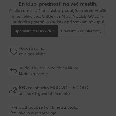
En klub, prednosti na več mestih.
Akcije samo za člane kluba, podaljšan rok za vračilo
in še veliko več. Odklenite MODIVOclub GOLD in
pridobite povračilo sredstev pri vsakem nakupu!
Uporabite MODIVOclub
Preverite več informacij
Popusti samo
za člane kluba
30 dni za vračilo za člane kluba
14 dni za ostale
10% cashback v MODIVOclub GOLD
online, v trgovinah, vse leto
Cashback se kombinira z vsako
akcijo in razprodajo