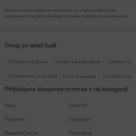
Veljavna cena izdelka je navedena na uradni spletni strani
eobutev.si in se lahko razlikuje od cene, natisnjene na embalaži.
Drugi so iskali tudi
Moški čevlji Blauer
Moške superge Blauer
Moške nizke
Timberland moški čevlji
rdeče superge
meindl pohodni 
Priljubljene blagovne znamke v tej kategoriji
Roxy
Sprandi
Skechers
Quiksilver
Reebok Classic
Nine West