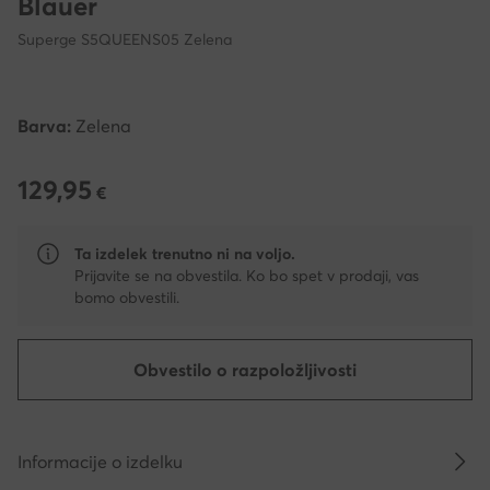
Blauer
Superge S5QUEENS05 Zelena
Barva:
Zelena
129,95
129,95 €
€
Ta izdelek trenutno ni na voljo.
Prijavite se na obvestila. Ko bo spet v prodaji, vas
bomo obvestili.
Obvestilo o razpoložljivosti
Informacije o izdelku