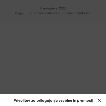
© eobutev.si 2026
Pogoji
Spremeni nastavitev
Politika zasebnosti
Privolitev za prilagajanje vsebine in promocij