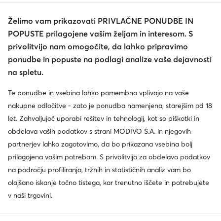
Želimo vam prikazovati PRIVLAČNE PONUDBE IN
POPUSTE prilagojene vašim željam in interesom. S
privolitvijo nam omogočite, da lahko pripravimo
ponudbe in popuste na podlagi analize vaše dejavnosti
na spletu.
Te ponudbe in vsebina lahko pomembno vplivajo na vaše
nakupne odločitve - zato je ponudba namenjena, starejšim od 18
let. Zahvaljujoč uporabi rešitev in tehnologij, kot so piškotki in
obdelava vaših podatkov s strani MODIVO S.A. in njegovih
partnerjev lahko zagotovimo, da bo prikazana vsebina bolj
prilagojena vašim potrebam. S privolitvijo za obdelavo podatkov
na področju profiliranja, tržnih in statističnih analiz vam bo
olajšano iskanje točno tistega, kar trenutno iščete in potrebujete
v naši trgovini.