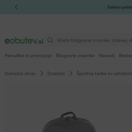
Zadnja prilo
POJDI NA GLAVNO VSEBINO
POJDI NA ISKANJE
Ponudbe in promocije
Blagovne znamke
Novosti
Bestse
Domača stran
Dodatki
Športne torbe in nahrbtni