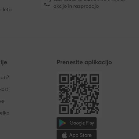
akcijo in razprodajo
e leto
ije
Prenesite aplikacijo
ati?
kosti
ve
delka