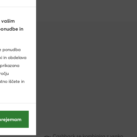
 vašim
ponudbe in
je ponudba
ki in obdelava
 prikazana
ročju
ko več.
utno iščete in
v pri
prejemam
Cashback se kombinira z vsako