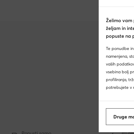
Želimo vam
željam in in
popuste na p
Te ponudbe in
namenjena, star
vaših podatkov
vsebina bolj p
Akcije
profiliranja, t
Odkl
potrebujete v n
Druge mo
Popusti samo
30 dni