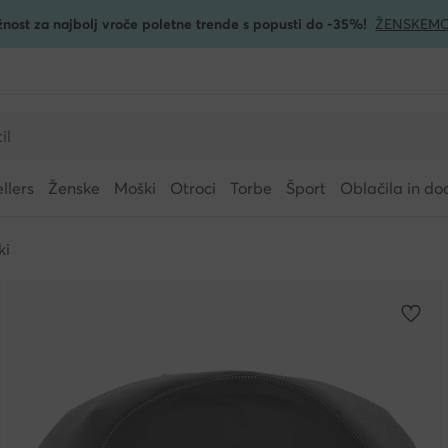
žnost za najbolj vroče poletne trende s popusti do -35%!
ŽENSKE
MO
llers
Ženske
Moški
Otroci
Torbe
Šport
Oblačila in do
ki