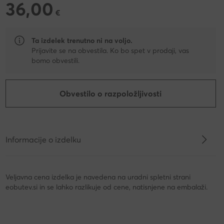
36,00
36,00 €
€
Ta izdelek trenutno ni na voljo.
Prijavite se na obvestila. Ko bo spet v prodaji, vas
bomo obvestili.
Obvestilo o razpoložljivosti
Informacije o izdelku
Veljavna cena izdelka je navedena na uradni spletni strani
eobutev.si in se lahko razlikuje od cene, natisnjene na embalaži.