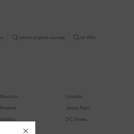
ro
adidas originals superge
nb 1906
amba kids
birkenstock boston
adidas superstar
Nautica
Lasocki
Reebok
Jenny Fairy
adidas
DC Shoes