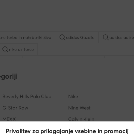
ne torbe in nahrbtniki Siva
adidas Gazelle
adidas adize
nike air force
ke air max
rieker čevlji
nike court vision
adidas s
goriji
Beverly Hills Polo Club
Nike
G-Star Raw
Nine West
MEXX
Calvin Klein
Privolitev za prilagajanje vsebine in promocij