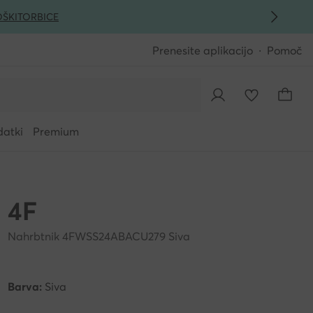
ŠKI
TORBICE
Prenesite aplikacijo
Pomoč
datki
Premium
4F
Nahrbtnik 4FWSS24ABACU279 Siva
Barva:
Siva