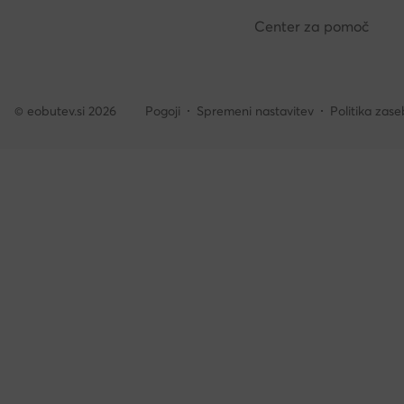
Center za pomoč
© eobutev.si 2026
Pogoji
Spremeni nastavitev
Politika zase