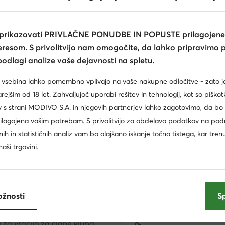
 prikazovati PRIVLAČNE PONUDBE IN POPUSTE prilagojene
teresom. S privolitvijo nam omogočite, da lahko pripravimo 
odlagi analize vaše dejavnosti na spletu.
 vsebina lahko pomembno vplivajo na vaše nakupne odločitve - zato 
ejšim od 18 let. Zahvaljujoč uporabi rešitev in tehnologij, kot so piškot
 s strani MODIVO S.A. in njegovih partnerjev lahko zagotovimo, da bo
En klub, prednosti na več mestih.
rilagojena vašim potrebam. S privolitvijo za obdelavo podatkov na pod
 samo za člane kluba, podaljšan rok za vračilo in še veli
ržnih in statističnih analiz vam bo olajšano iskanje točno tistega, kar tren
enite MODIVOclub GOLD in pridobite povračilo sredste
aši trgovini.
vsakem nakupu!
Uporabite MODIVOclub
Preverite več informacij
žnosti
S
10% cashback
 za vračilo za člane kluba