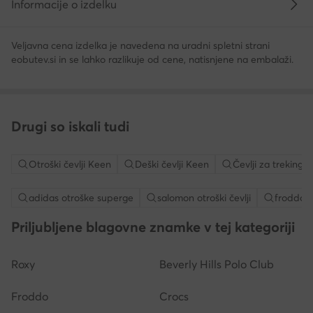
Informacije o izdelku
Veljavna cena izdelka je navedena na uradni spletni strani
eobutev.si in se lahko razlikuje od cene, natisnjene na embalaži.
Drugi so iskali tudi
Otroški čevlji Keen
Deški čevlji Keen
Čevlji za treking 
adidas otroške superge
salomon otroški čevlji
froddo če
Priljubljene blagovne znamke v tej kategoriji
Roxy
Beverly Hills Polo Club
Froddo
Crocs