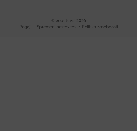
© eobutev.si 2026
Pogoji
Spremeni nastavitev
Politika zasebnosti