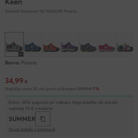
Keen
Sandali Newport H2 1026038 Pisana
Barva:
Pisana
34,99
Trenutna cena 34,99 €
€
Najnižja cena 30 dni pred znižanjem:
37,99 €
-7%
Extra -35% popusta pri nakupu tega izdelka, ob porabi
najmanj 75 € v košarici
SUMMER
Drugi izdelki v promociji