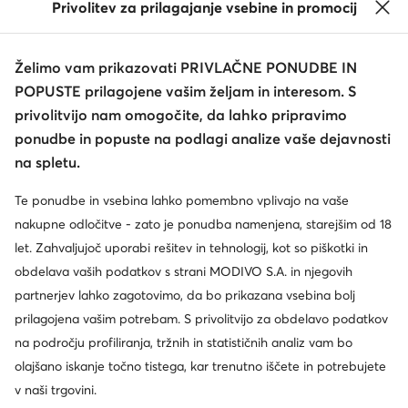
Privolitev za prilagajanje vsebine in promocij
Želimo vam prikazovati PRIVLAČNE PONUDBE IN
POPUSTE prilagojene vašim željam in interesom. S
privolitvijo nam omogočite, da lahko pripravimo
ponudbe in popuste na podlagi analize vaše dejavnosti
na spletu.
Te ponudbe in vsebina lahko pomembno vplivajo na vaše
nakupne odločitve - zato je ponudba namenjena, starejšim od 18
let. Zahvaljujoč uporabi rešitev in tehnologij, kot so piškotki in
obdelava vaših podatkov s strani MODIVO S.A. in njegovih
partnerjev lahko zagotovimo, da bo prikazana vsebina bolj
prilagojena vašim potrebam. S privolitvijo za obdelavo podatkov
na področju profiliranja, tržnih in statističnih analiz vam bo
olajšano iskanje točno tistega, kar trenutno iščete in potrebujete
v naši trgovini.