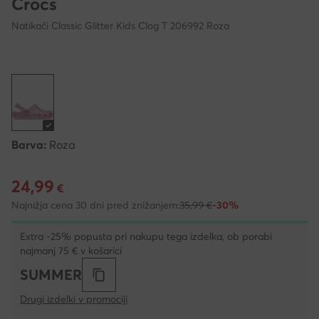
Crocs
Natikači Classic Glitter Kids Clog T 206992 Roza
Barva:
Roza
24,99
Trenutna cena 24,99 €
€
Najnižja cena 30 dni pred znižanjem:
35,99 €
-30%
Extra -25% popusta pri nakupu tega izdelka, ob porabi
najmanj 75 € v košarici
SUMMER
Drugi izdelki v promociji