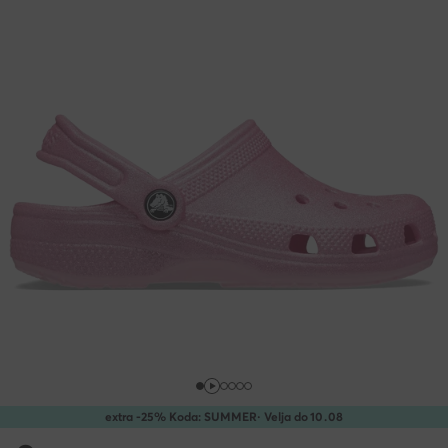
extra -25% Koda: SUMMER
· Velja do
10
.
08