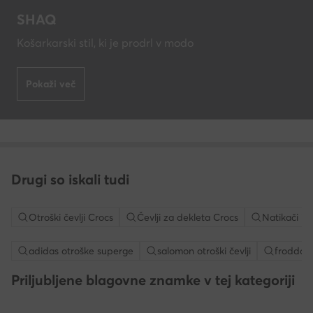
SHAQ
Košarkarski stil, ki je prodrl v modo
Pokaži več
Drugi so iskali tudi
Otroški čevlji Crocs
Čevlji za dekleta Crocs
Natikači in
adidas otroške superge
salomon otroški čevlji
froddo če
Priljubljene blagovne znamke v tej kategoriji