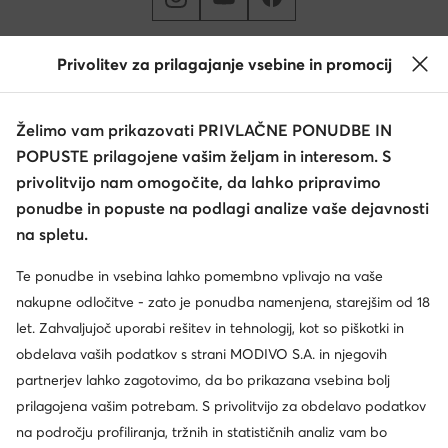
Spremenite državo: Slovenija (SI)
Privolitev za prilagajanje vsebine in promocij
Želimo vam prikazovati PRIVLAČNE PONUDBE IN
© eobutev.si 2026
POPUSTE prilagojene vašim željam in interesom. S
Pogoji
Spremeni nastavitev
Politika zasebnosti
privolitvijo nam omogočite, da lahko pripravimo
ponudbe in popuste na podlagi analize vaše dejavnosti
na spletu.
Te ponudbe in vsebina lahko pomembno vplivajo na vaše
nakupne odločitve - zato je ponudba namenjena, starejšim od 18
let. Zahvaljujoč uporabi rešitev in tehnologij, kot so piškotki in
obdelava vaših podatkov s strani MODIVO S.A. in njegovih
partnerjev lahko zagotovimo, da bo prikazana vsebina bolj
prilagojena vašim potrebam. S privolitvijo za obdelavo podatkov
na področju profiliranja, tržnih in statističnih analiz vam bo