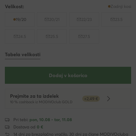
Velikost:
Zadnji kosi
19/20
20/21
22/23
23.5
24.5
25.5
27.5
Tabela velikosti
Dodaj v košarico
Prejmite za ta izdelek
+2,49 €
Dowiedz się 
10 % cashback iz MODIVOclub GOLD
Pri tebi:
pon, 10.08 - tor, 11.08
Dostava od
0 €
14 dni za brezplačno vračilo, 30 dni za člane MODIVOcluba