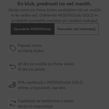
En klub, prednosti na več mestih.
Akcije samo za člane kluba, podaljšan rok za vračilo
in še veliko več. Odklenite MODIVOclub GOLD in
pridobite povračilo sredstev pri vsakem nakupu!
Uporabite MODIVOclub
Preverite več informacij
Popusti samo
za člane kluba
30 dni za vračilo za člane kluba
14 dni za ostale
10% cashback v MODIVOclub GOLD
online, v trgovinah, vse leto
Cashback se kombinira z vsako
akcijo in razprodajo