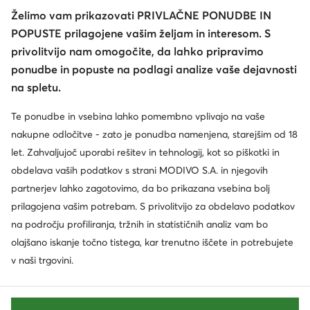
Želimo vam prikazovati PRIVLAČNE PONUDBE IN
POPUSTE prilagojene vašim željam in interesom. S
privolitvijo nam omogočite, da lahko pripravimo
ponudbe in popuste na podlagi analize vaše dejavnosti
na spletu.
Te ponudbe in vsebina lahko pomembno vplivajo na vaše
nakupne odločitve - zato je ponudba namenjena, starejšim od 18
let. Zahvaljujoč uporabi rešitev in tehnologij, kot so piškotki in
obdelava vaših podatkov s strani MODIVO S.A. in njegovih
partnerjev lahko zagotovimo, da bo prikazana vsebina bolj
prilagojena vašim potrebam. S privolitvijo za obdelavo podatkov
na področju profiliranja, tržnih in statističnih analiz vam bo
olajšano iskanje točno tistega, kar trenutno iščete in potrebujete
v naši trgovini.