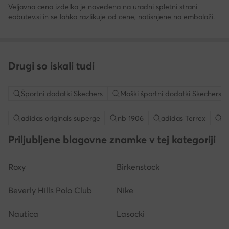
Veljavna cena izdelka je navedena na uradni spletni strani
eobutev.si in se lahko razlikuje od cene, natisnjene na embalaži.
Drugi so iskali tudi
Športni dodatki Skechers
Moški športni dodatki Skechers
adidas originals superge
nb 1906
adidas Terrex
s
Priljubljene blagovne znamke v tej kategoriji
Roxy
Birkenstock
Beverly Hills Polo Club
Nike
Nautica
Lasocki