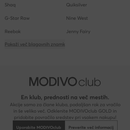
Shaq
Quiksilver
G-Star Raw
Nine West
Reebok
Jenny Fairy
Pokaži več blagovnih znamk
En klub, prednosti na več mestih.
Akcije samo za člane kluba, podaljšan rok za vračilo
in še veliko več. Odklenite MODIVOclub GOLD in
pridobite povračilo sredstev pri vsakem nakupu!
Uporabite MODIVOclub
Preverite več informacij