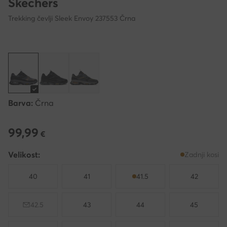
Skechers
Trekking čevlji Sleek Envoy 237553 Črna
Barva:
Črna
99,99
99,99 €
€
Velikost:
Zadnji kosi
40
41
41.5
42
42.5
43
44
45