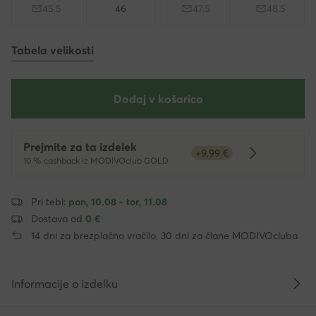
45.5
46
47.5
48.5
Tabela velikosti
Dodaj v košarico
Prejmite za ta izdelek
+9,99 €
Dowiedz się 
10 % cashback iz MODIVOclub GOLD
Pri tebi:
pon, 10.08 - tor, 11.08
Dostava od
0 €
14 dni za brezplačno vračilo, 30 dni za člane MODIVOcluba
Informacije o izdelku