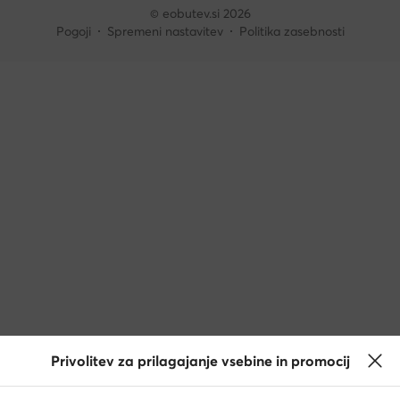
© eobutev.si 2026
Pogoji
Spremeni nastavitev
Politika zasebnosti
Privolitev za prilagajanje vsebine in promocij