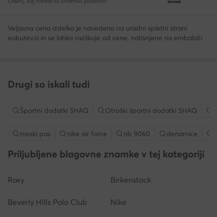
Odkrij, kaj naredi to znamko posebno
Veljavna cena izdelka je navedena na uradni spletni strani
eobutev.si in se lahko razlikuje od cene, natisnjene na embalaži.
Drugi so iskali tudi
Športni dodatki SHAQ
Otroški športni dodatki SHAQ
O
moski pas
nike air force
nb 9060
denarnice
Priljubljene blagovne znamke v tej kategoriji
Roxy
Birkenstock
Beverly Hills Polo Club
Nike