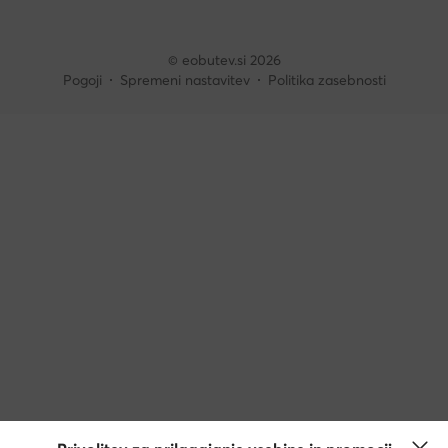
© eobutev.si 2026
Pogoji
Spremeni nastavitev
Politika zasebnosti