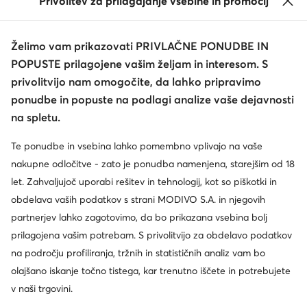
Privolitev za prilagajanje vsebine in promocij
Želimo vam prikazovati PRIVLAČNE PONUDBE IN
POPUSTE prilagojene vašim željam in interesom. S
privolitvijo nam omogočite, da lahko pripravimo
ponudbe in popuste na podlagi analize vaše dejavnosti
na spletu.
Te ponudbe in vsebina lahko pomembno vplivajo na vaše
nakupne odločitve - zato je ponudba namenjena, starejšim od 18
let. Zahvaljujoč uporabi rešitev in tehnologij, kot so piškotki in
obdelava vaših podatkov s strani MODIVO S.A. in njegovih
partnerjev lahko zagotovimo, da bo prikazana vsebina bolj
prilagojena vašim potrebam. S privolitvijo za obdelavo podatkov
na področju profiliranja, tržnih in statističnih analiz vam bo
olajšano iskanje točno tistega, kar trenutno iščete in potrebujete
v naši trgovini.