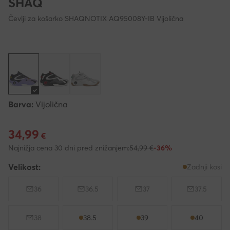
SHAQ
Čevlji za košarko SHAQNOTIX AQ95008Y-IB Vijolična
Barva:
Vijolična
34,99
Trenutna cena 34,99 €
€
Najnižja cena 30 dni pred znižanjem:
54,99 €
-36%
Velikost:
Zadnji kosi
36
36.5
37
37.5
38
38.5
39
40