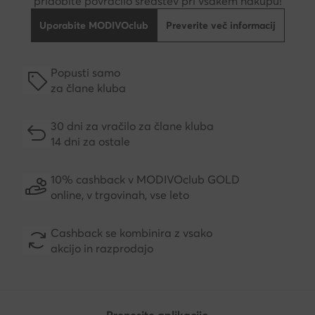
pridobite povračilo sredstev pri vsakem nakupu!
Uporabite MODIVOclub
Preverite več informacij
Popusti samo
za člane kluba
30 dni za vračilo za člane kluba
14 dni za ostale
10% cashback v MODIVOclub GOLD
online, v trgovinah, vse leto
Cashback se kombinira z vsako
akcijo in razprodajo
Prenesite aplikacijo