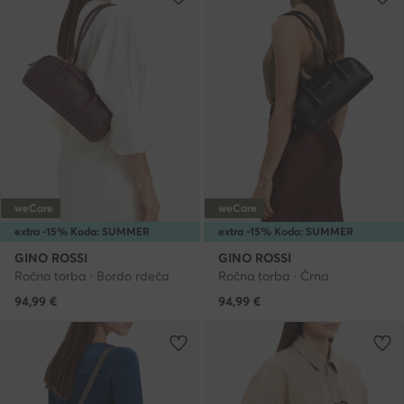
weCare
weCare
extra -15% Koda: SUMMER
extra -15% Koda: SUMMER
GINO ROSSI
GINO ROSSI
Ročna torba · Bordo rdeča
Ročna torba · Črna
94,99
€
94,99
€