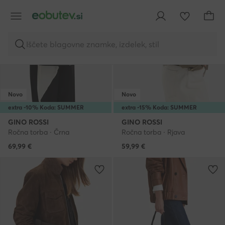
Iščete blagovne znamke, izdelek, stil
Novo
Novo
extra -10% Koda: SUMMER
extra -15% Koda: SUMMER
GINO ROSSI
GINO ROSSI
Ročna torba · Črna
Ročna torba · Rjava
69,99
€
59,99
€