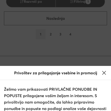
Razvrsti po
Filtriraj
1
Naslednja
1
2
3
4
Drugi so iskali tudi
Privolitev za prilagajanje vsebine in promocij
Longchamp torbica
Desigual torbice
MEXX torbice
Želimo vam prikazovati PRIVLAČNE PONUDBE IN
Lacoste torbice
LOVE MOSCHINO torba
Roxy torba
POPUSTE prilagojene vašim željam in interesom. S
privolitvijo nam omogočite, da lahko pripravimo
Priljubljene blagovne znamke v tej kategoriji
ponudbe in popuste na podlagi analize vaše dejavnosti