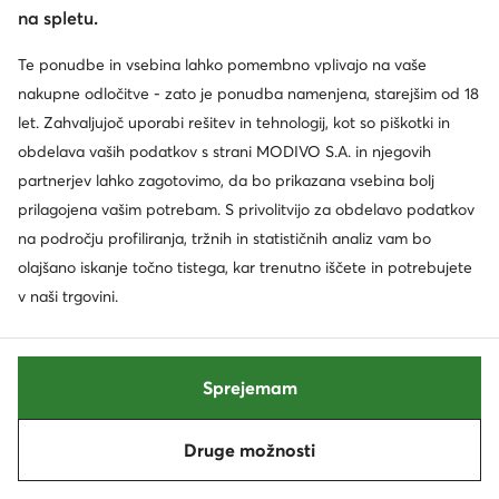
na spletu.
Roxy
Beverly Hills Polo Club
Te ponudbe in vsebina lahko pomembno vplivajo na vaše
Pinko
Tory Burch
nakupne odločitve - zato je ponudba namenjena, starejšim od 18
let. Zahvaljujoč uporabi rešitev in tehnologij, kot so piškotki in
Nautica
Aldo
obdelava vaših podatkov s strani MODIVO S.A. in njegovih
Lasocki
Furla
partnerjev lahko zagotovimo, da bo prikazana vsebina bolj
prilagojena vašim potrebam. S privolitvijo za obdelavo podatkov
Shaq
Quiksilver
na področju profiliranja, tržnih in statističnih analiz vam bo
olajšano iskanje točno tistega, kar trenutno iščete in potrebujete
Desigual
G-Star Raw
v naši trgovini.
Pokaži več blagovnih znamk
Sprejemam
Druge možnosti