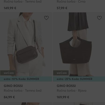
Ročna torba · Temno bež
Ročna torba · Črna
149,99
€
57,99
€
weCare
weCare
extra -10% Koda: SUMMER
extra -25% Koda: SUMMER
GINO ROSSI
GINO ROSSI
Ročna torba · Temno bež
Ročna torba · Rjava
84,99
€
169,99
€