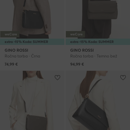
weCare
weCare
extra -15% Koda: SUMMER
extra -15% Koda: SUMMER
GINO ROSSI
GINO ROSSI
Ročna torba · Črna
Ročna torba · Temno bež
74,99
€
94,99
€