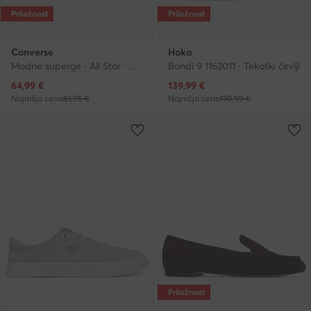
Priložnost
Priložnost
Converse
Hoka
Modne superge · All Star · Bordo rdeča
Bondi 9 1162011 · Tekaški čevlji
Trenutna cena
Trenutna cena
64,99
€
139,99
€
Najnižja cena
81,95 €
Najnižja cena
170,99 €
Priložnost