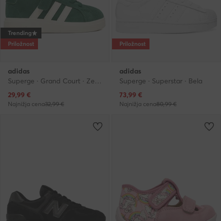
Trending
Priložnost
Priložnost
adidas
adidas
Superge · Grand Court · Zelena
Superge · Superstar · Bela
Trenutna cena
Trenutna cena
29,99
€
73,99
€
Najnižja cena
32,99 €
Najnižja cena
80,99 €