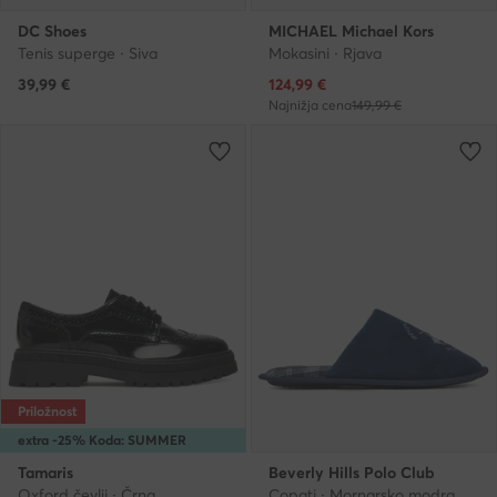
DC Shoes
MICHAEL Michael Kors
Tenis superge · Siva
Mokasini · Rjava
Trenutna cena
39,99
€
124,99
€
Najnižja cena
149,99 €
Priložnost
extra -25% Koda: SUMMER
Tamaris
Beverly Hills Polo Club
Oxford čevlji · Črna
Copati · Mornarsko modra