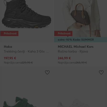
Priložnost
Priložnost
extra -10% Koda: SUMMER
Hoka
MICHAEL Michael Kors
Trekking čevlji · Kaha 3 Gtx GOR-TEX 1162530 · Črna
Ročna torba · Rjava
Trenutna cena
Trenutna cena
197,95
€
246,99
€
Najnižja cena
229,95 €
Najnižja cena
265,99 €