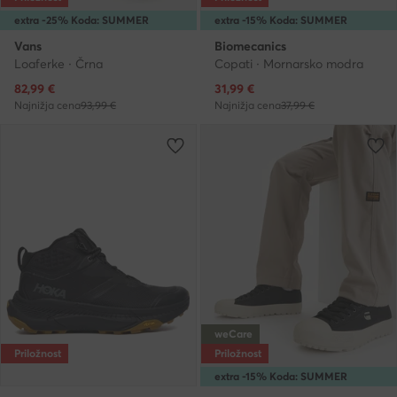
extra -25% Koda: SUMMER
extra -15% Koda: SUMMER
Vans
Biomecanics
Loaferke · Črna
Copati · Mornarsko modra
Trenutna cena
Trenutna cena
82,99
€
31,99
€
Najnižja cena
93,99 €
Najnižja cena
37,99 €
weCare
Priložnost
Priložnost
extra -15% Koda: SUMMER