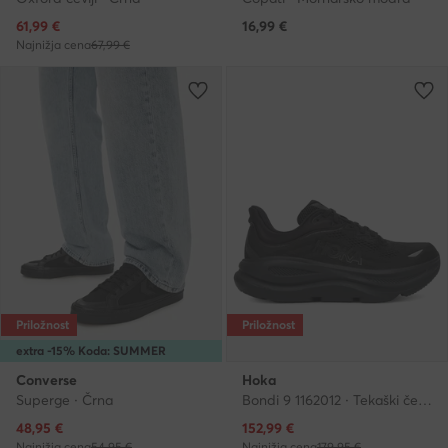
Trenutna cena
61,99
€
16,99
€
Najnižja cena
67,99 €
Priložnost
Priložnost
extra -15% Koda: SUMMER
Converse
Hoka
Superge · Črna
Bondi 9 1162012 · Tekaški čevlji
Trenutna cena
Trenutna cena
48,95
€
152,99
€
Najnižja cena
54,95 €
Najnižja cena
179,95 €