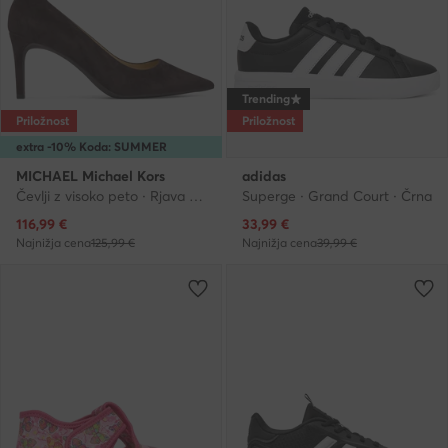
Trending
Priložnost
Priložnost
extra -10% Koda: SUMMER
MICHAEL Michael Kors
adidas
Čevlji z visoko peto · Rjava · 7.5 cm
Superge · Grand Court · Črna
Trenutna cena
Trenutna cena
116,99
€
33,99
€
Najnižja cena
125,99 €
Najnižja cena
39,99 €