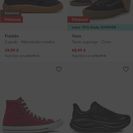
Barefoot
Priložnost
Priložnost
extra -15% Koda: SUMMER
Froddo
Vans
Copati · Mornarsko modra
Tenis superge · Črna
Trenutna cena
Trenutna cena
39,99
€
68,99
€
Najnižja cena
44,99 €
Najnižja cena
76,99 €