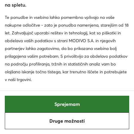
Priložnost
Priložnost
na spletu.
extra -25% Koda: SUMMER
extra -15% Koda: SUMMER
Te ponudbe in vsebina lahko pomembno vplivajo na vaše
Naturino
New Balance
nakupne odločitve - zato je ponudba namenjena, starejšim od 18
Superge · Mornarsko modra
Superge · NB 9060 · Bež
let. Zahvaljujoč uporabi rešitev in tehnologij, kot so piškotki in
Trenutna cena
Trenutna cena
63,99
€
170,99
€
obdelava vaših podatkov s strani MODIVO S.A. in njegovih
Najnižja cena
67,99 €
Najnižja cena
189,99 €
partnerjev lahko zagotovimo, da bo prikazana vsebina bolj
prilagojena vašim potrebam. S privolitvijo za obdelavo podatkov
na področju profiliranja, tržnih in statističnih analiz vam bo
olajšano iskanje točno tistega, kar trenutno iščete in potrebujete
v naši trgovini.
Sprejemam
Druge možnosti
Razvrsti po
Filtriraj
-30%