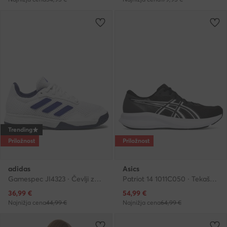
Trending
Priložnost
Priložnost
adidas
Asics
Gamespec JI4323 · Čevlji za tenis
Patriot 14 1011C050 · Tekaški čevlji
Trenutna cena
Trenutna cena
36,99
€
54,99
€
Najnižja cena
44,99 €
Najnižja cena
64,99 €