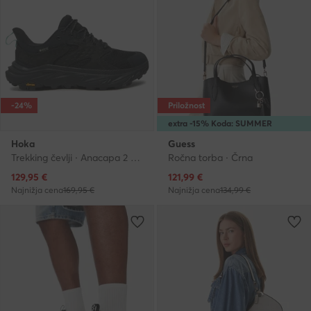
-24%
Priložnost
extra -15% Koda: SUMMER
Hoka
Guess
Trekking čevlji · Anacapa 2 Low GTX GORE-TEX 1142830 · Črna
Ročna torba · Črna
Trenutna cena
Trenutna cena
129,95
€
121,99
€
Najnižja cena
169,95 €
Najnižja cena
134,99 €