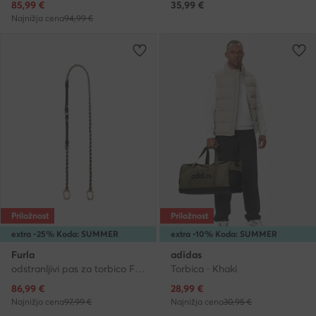
Trenutna cena
85,99
€
35,99
€
Najnižja cena
94,99 €
Priložnost
Priložnost
extra -25% Koda: SUMMER
extra -10% Koda: SUMMER
Furla
adidas
odstranljivi pas za torbico Fiona Chain Shoulder Strap WK00426 BX4091 CN O6000 Črna
Torbica · Khaki
Trenutna cena
Trenutna cena
86,99
€
28,99
€
Najnižja cena
97,99 €
Najnižja cena
30,95 €