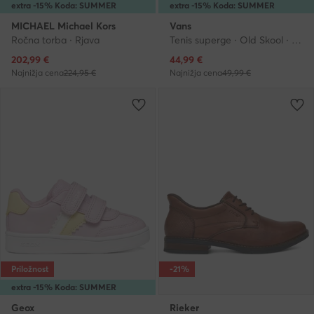
extra -15% Koda: SUMMER
extra -15% Koda: SUMMER
MICHAEL Michael Kors
Vans
Ročna torba · Rjava
Tenis superge · Old Skool · Črna
Trenutna cena
Trenutna cena
202,99
€
44,99
€
Najnižja cena
224,95 €
Najnižja cena
49,99 €
Priložnost
-21%
extra -15% Koda: SUMMER
Geox
Rieker