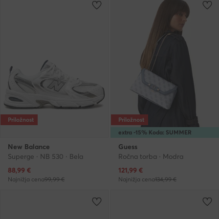
Priložnost
Priložnost
extra -15% Koda: SUMMER
New Balance
Guess
Superge · NB 530 · Bela
Ročna torba · Modra
Trenutna cena
Trenutna cena
88,99
€
121,99
€
Najnižja cena
99,99 €
Najnižja cena
134,99 €