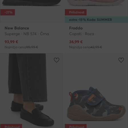
-21%
Priložnost
extra -15% Koda: SUMMER
New Balance
Froddo
Superge · NB 574 · Črna
Copati · Roza
Trenutna cena
Trenutna cena
93,99
€
36,99
€
Najnižja cena
119,99 €
Najnižja cena
42,99 €
Priložnost
Priložnost