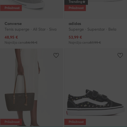
Trending
Priložnost
Priložnost
Converse
adidas
Tenis superge · All Star · Siva
Superge · Superstar · Bela
Trenutna cena
Trenutna cena
48,95
€
53,99
€
Najnižja cena
54,95 €
Najnižja cena
57,99 €
Priložnost
Priložnost