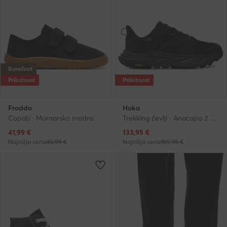
Barefoot
Priložnost
Priložnost
Froddo
Hoka
Copati · Mornarsko modra
Trekking čevlji · Anacapa 2 Low GTX GORE-TEX 1141632 · Črna
Trenutna cena
Trenutna cena
41,99
€
133,95
€
Najnižja cena
45,99 €
Najnižja cena
159,95 €