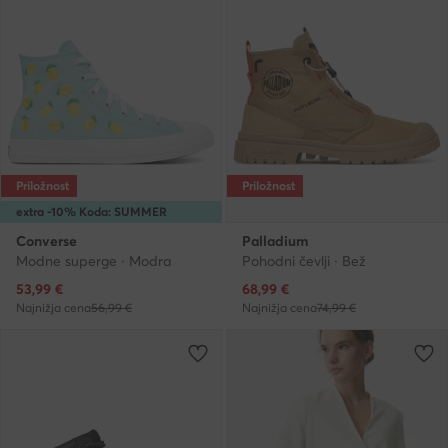
Priložnost
Priložnost
extra -10% Koda: SUMMER
Converse
Palladium
Modne superge · Modra
Pohodni čevlji · Bež
Trenutna cena
Trenutna cena
53,99
€
68,99
€
Najnižja cena
56,99 €
Najnižja cena
74,99 €