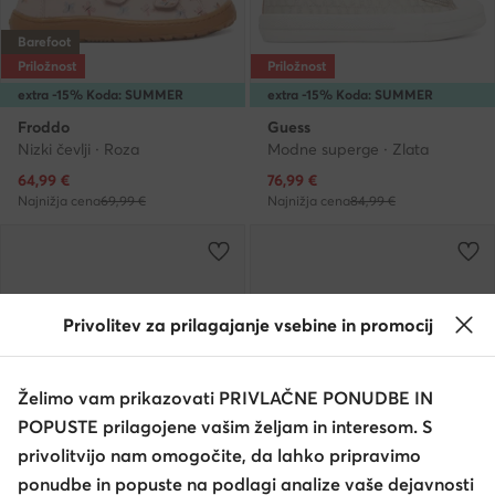
Barefoot
Priložnost
Priložnost
extra -15% Koda: SUMMER
extra -15% Koda: SUMMER
Froddo
Guess
Nizki čevlji · Roza
Modne superge · Zlata
Trenutna cena
Trenutna cena
64,99
€
76,99
€
Najnižja cena
69,99 €
Najnižja cena
84,99 €
Privolitev za prilagajanje vsebine in promocij
Želimo vam prikazovati PRIVLAČNE PONUDBE IN
POPUSTE prilagojene vašim željam in interesom. S
privolitvijo nam omogočite, da lahko pripravimo
ponudbe in popuste na podlagi analize vaše dejavnosti