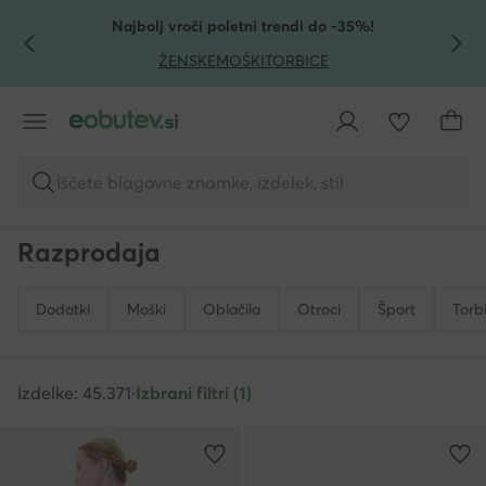
POJDI NA GLAVNO VSEBINO
POJDI NA ISKANJE
Najbolj vroči poletni trendi do -35%!
ŽENSKE
MOŠKI
TORBICE
Iščete blagovne znamke, izdelek, stil
Razprodaja
Dodatki
Moški
Oblačila
Otroci
Šport
Torb
Izdelke: 45.371
·
Izbrani filtri (1)