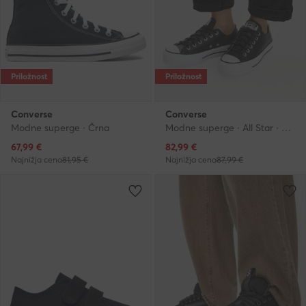
Priložnost
Priložnost
Converse
Converse
Modne superge · Črna
Modne superge · All Star · Črna
Trenutna cena
Trenutna cena
67,99
€
82,99
€
Najnižja cena
81,95 €
Najnižja cena
87,99 €