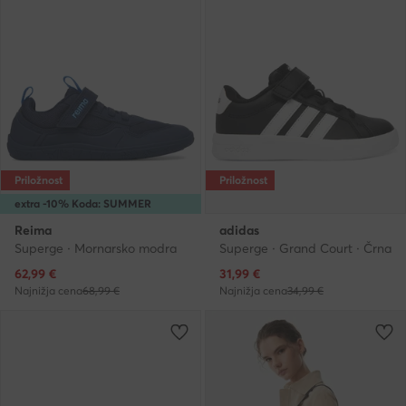
Priložnost
Priložnost
extra -10% Koda: SUMMER
Reima
adidas
Superge · Mornarsko modra
Superge · Grand Court · Črna
Trenutna cena
Trenutna cena
62,99
€
31,99
€
Najnižja cena
68,99 €
Najnižja cena
34,99 €