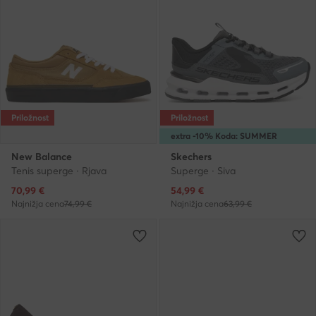
Priložnost
Priložnost
extra -10% Koda: SUMMER
New Balance
Skechers
Tenis superge · Rjava
Superge · Siva
Trenutna cena
Trenutna cena
70,99
€
54,99
€
Najnižja cena
74,99 €
Najnižja cena
63,99 €