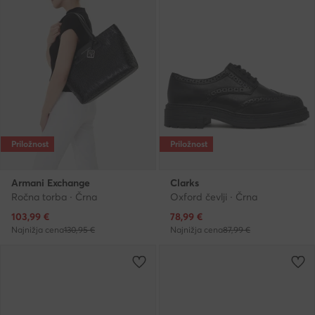
Priložnost
Priložnost
Armani Exchange
Clarks
Ročna torba · Črna
Oxford čevlji · Črna
Trenutna cena
Trenutna cena
103,99
€
78,99
€
Najnižja cena
130,95 €
Najnižja cena
87,99 €