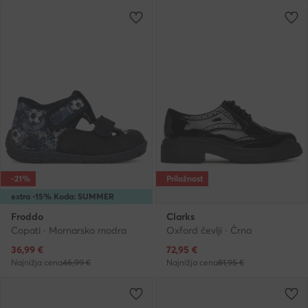
-21%
Priložnost
extra -15% Koda: SUMMER
Froddo
Clarks
Copati · Mornarsko modra
Oxford čevlji · Črna
Trenutna cena
Trenutna cena
36,99
€
72,95
€
Najnižja cena
46,99 €
Najnižja cena
81,95 €