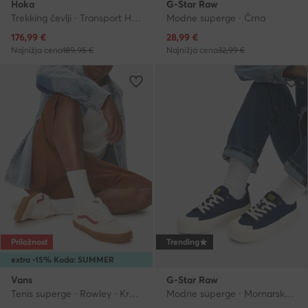
Hoka
G-Star Raw
Trekking čevlji · Transport Hike Gtx 1172912 · Črna
Modne superge · Črna
Trenutna cena
Trenutna cena
176,99
€
28,99
€
Najnižja cena
189,95 €
Najnižja cena
32,99 €
Priložnost
Trending
extra -15% Koda: SUMMER
Vans
G-Star Raw
Tenis superge · Rowley · Kremna
Modne superge · Mornarsko modra