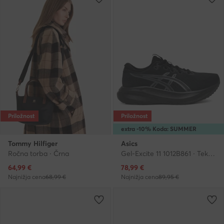
Priložnost
Priložnost
extra -10% Koda: SUMMER
Tommy Hilfiger
Asics
Ročna torba · Črna
Gel-Excite 11 1012B861 · Tekaški čevlji
Trenutna cena
Trenutna cena
64,99
€
78,99
€
Najnižja cena
68,99 €
Najnižja cena
89,95 €