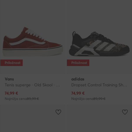
Priložnost
Priložnost
Vans
adidas
Tenis superge · Old Skool · Rdeča
Dropset Control Training Shoes KJ9165 · Čevlji za telovadbo
Trenutna cena
Trenutna cena
74,99
€
74,99
€
Najnižja cena
89,99 €
Najnižja cena
89,99 €