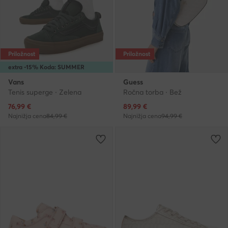
Priložnost
Priložnost
extra -15% Koda: SUMMER
Vans
Guess
Tenis superge · Zelena
Ročna torba · Bež
Trenutna cena
Trenutna cena
76,99
€
89,99
€
Najnižja cena
84,99 €
Najnižja cena
94,99 €