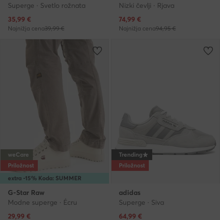
Superge · Svetlo rožnata
Nizki čevlji · Rjava
Trenutna cena
Trenutna cena
35,99
€
74,99
€
Najnižja cena
39,99 €
Najnižja cena
94,95 €
weCare
Trending
Priložnost
Priložnost
extra -15% Koda: SUMMER
G-Star Raw
adidas
Modne superge · Écru
Superge · Siva
Trenutna cena
Trenutna cena
29,99
€
64,99
€