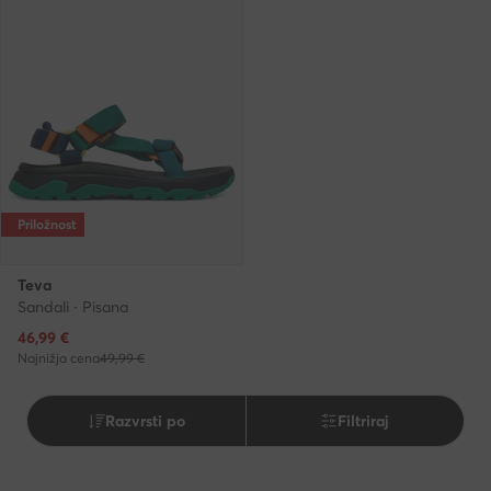
Priložnost
Teva
Sandali · Pisana
Trenutna cena
46,99
€
Najnižja cena
49,99 €
Razvrsti po
Filtriraj