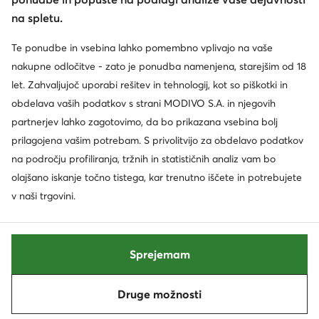
Služba za stranke
na spletu.
O nas
Te ponudbe in vsebina lahko pomembno vplivajo na vaše
nakupne odločitve - zato je ponudba namenjena, starejšim od 18
Informacije
let. Zahvaljujoč uporabi rešitev in tehnologij, kot so piškotki in
obdelava vaših podatkov s strani MODIVO S.A. in njegovih
partnerjev lahko zagotovimo, da bo prikazana vsebina bolj
prilagojena vašim potrebam. S privolitvijo za obdelavo podatkov
na področju profiliranja, tržnih in statističnih analiz vam bo
olajšano iskanje točno tistega, kar trenutno iščete in potrebujete
v naši trgovini.
Spremenite državo: Slovenija (SI)
Sprejemam
© eobutev.si 2026
Druge možnosti
Pogoji
Spremeni nastavitev
Politika zasebnosti