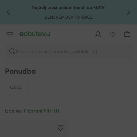
POJDI NA GLAVNO VSEBINO
POJDI NA ISKANJE
Najbolj vroči poletni trendi do -35%!
ŽENSKE
MOŠKI
TORBICE
Iščete blagovne znamke, izdelek, stil
Ponudba
Otroci
Izdelke: 1
·
Izbrani filtri (1)