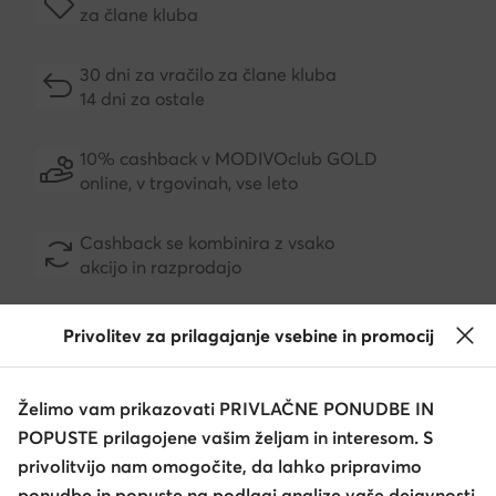
za člane kluba
30 dni za vračilo za člane kluba
14 dni za ostale
10% cashback v MODIVOclub GOLD
online, v trgovinah, vse leto
Cashback se kombinira z vsako
akcijo in razprodajo
Privolitev za prilagajanje vsebine in promocij
Prenesite aplikacijo
Želimo vam prikazovati PRIVLAČNE PONUDBE IN
POPUSTE prilagojene vašim željam in interesom. S
privolitvijo nam omogočite, da lahko pripravimo
ponudbe in popuste na podlagi analize vaše dejavnosti