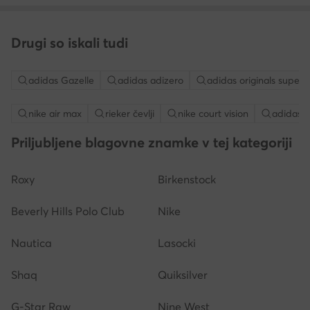
Drugi so iskali tudi
adidas Gazelle
adidas adizero
adidas originals superg
nike air max
rieker čevlji
nike court vision
adidas 
Priljubljene blagovne znamke v tej kategoriji
Roxy
Birkenstock
Beverly Hills Polo Club
Nike
Nautica
Lasocki
Shaq
Quiksilver
G-Star Raw
Nine West