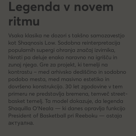
Legenda v novem
ritmu
Vsaka klasika ne dozori s takšno samozavestjo
kot Shaqnosis Low. Sodobna reinterpretacija
popularnih supergi ohranja značaj izvirnika,
hkrati pa deluje enako naravno na igrišču in
zunaj njega. Gre za projekt, ki temelji na
kontrastu – med arhivsko dediščino in sodobno
podobo mesta, med masivno estetiko in
dovršeno konstrukcijo. 30 let zgodovine v tem
primeru ne predstavlja bremena, temveč street-
basket temelj. Ta model dokazuje, da legenda
Shaquilla O’Neala — ki danes opravlja funkcijo
President of Basketball pri Reeboku — ostaja
актуална.