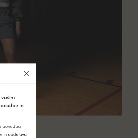
 vašim
ponudbe in
je ponudba
ki in obdelava