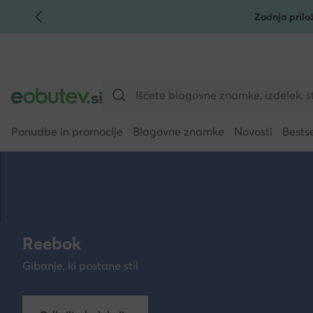
Zadnja prilo
POJDI NA GLAVNO VSEBINO
POJDI NA ISKANJE
Ponudbe in promocije
Blagovne znamke
Novosti
Bestse
Reebok
Gibanje, ki postane stil