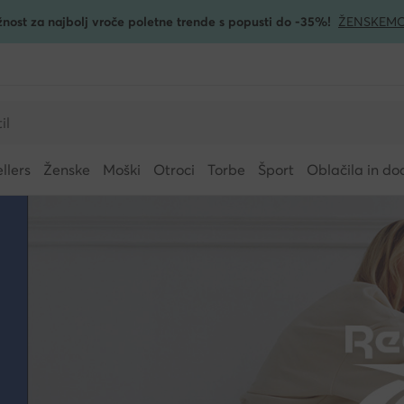
žnost za najbolj vroče poletne trende s popusti do -35%!
ŽENSKE
MO
llers
Ženske
Moški
Otroci
Torbe
Šport
Oblačila in do