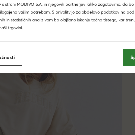
 s strani MODIVO S.A. in njegovih partnerjev lahko zagotovimo, da bo
rilagojena vašim potrebam. S privolitvijo za obdelavo podatkov na pod
ržnih in statističnih analiz vam bo olajšano iskanje točno tistega, kar tren
aši trgovini.
žnosti
S