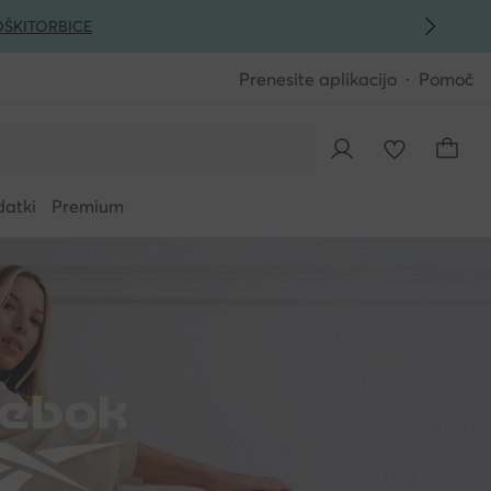
ŠKI
TORBICE
Prenesite aplikacijo
Pomoč
datki
Premium