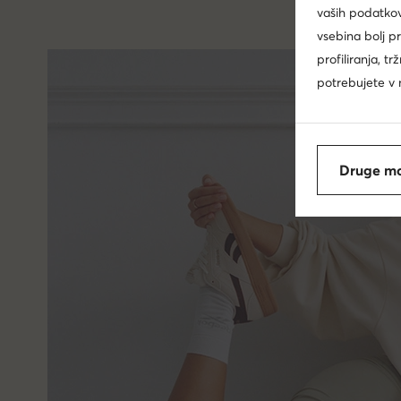
vaših podatkov
vsebina bolj p
profiliranja, t
potrebujete v n
Druge mo