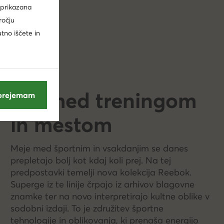
 prikazana
ročju
utno iščete in
Stil med treningom
prejemam
in mestom
Meje med športnim in vsakdanjim se danes
prepletajo bolj kot kdaj koli prej. Na tej
predpostavki temelji nova kolekcija Reebok.
Superge iz te linije črpajo iz arhivov blagovne
znamke ter na novo interpretirajo kultne oblike v
sodobni izdaji. To je združitev športne
tehnologije in oblikovanja, ki prenaša energijo