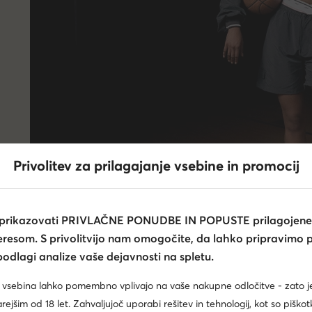
Privolitev za prilagajanje vsebine in promocij
 prikazovati PRIVLAČNE PONUDBE IN POPUSTE prilagojene
teresom. S privolitvijo nam omogočite, da lahko pripravimo 
odlagi analize vaše dejavnosti na spletu.
 vsebina lahko pomembno vplivajo na vaše nakupne odločitve - zato 
ejšim od 18 let. Zahvaljujoč uporabi rešitev in tehnologij, kot so piškot