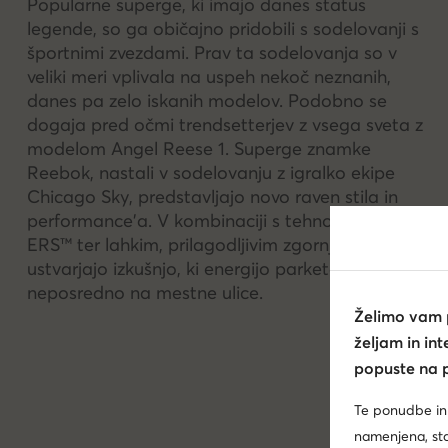
Popularne superge, ki imajo danes status
legende, so ga običajno pridobili s sodelovanji s
športnimi zvezdami. Prav ta sodelovanja so v
veliki meri vplivala na uspeh nekoč neznanih,
danes pa zelo iskanih modelov. Podobno se
dogaja pred očmi trendsetterjev z vsega sveta z
modelom Angel Reese 1. Superge znamke
Reebok, nastali v sodelovanju z igralko ekipe
Chicago Sky, predstavljajo novo raven stila in
performance'a. V kombinaciji s tehnologijo
ERS™ ter lahkim, prilagodljivim zgornjim delom
ustvarjajo izkušnjo, ki energijo parketa prenaša
neposredno na mestne ulice.
Želimo vam
željam in in
popuste na p
Te ponudbe in
namenjena, star